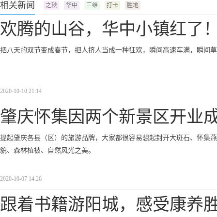
相关新闻
之秋
华中
三维
打卡
胜地
欢腾的山谷，华中小镇红了
把八天的双节变成春节，把人挤人当成一种狂欢，瞬间高速车满，瞬间草
2020-10-10 21:14
肇庆怀集因两个新景区开业
提起肇庆各县（区）的旅游品牌，大家都很容易想起封开大斑石、怀集燕
貌、森林植被、自然风光之美。
2020-10-07 14:26
跟着书籍游阳城，感受康养