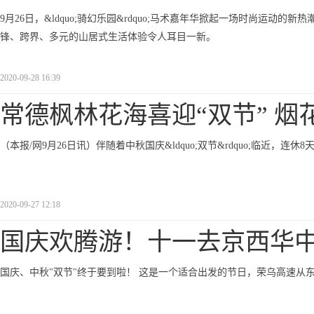
9月26日，&ldquo;骑幻乐园&rdquo;马术嘉年华掀起一场时尚运动的新热
锋、跨界、多元的山居式生活体验令人耳目一新。
2020-09-28 16:39
常德枫林花海喜迎“双节” 烟
（本报/网9月26日讯）伴随着中秋国庆&ldquo;双节&rdquo;临近
2020-09-27 12:18
国庆欢腾游！十一去京西华
国庆、中秋"双节"终于要到啦！ 这是一个适合出发的节日，荣乌高速从