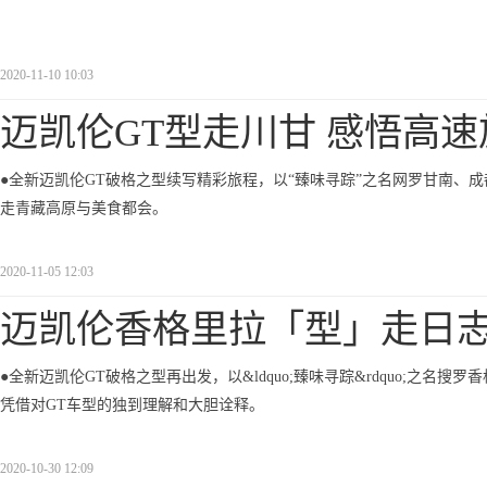
2020-11-10 10:03
迈凯伦GT型走川甘 感悟高速
●全新迈凯伦GT破格之型续写精彩旅程，以“臻味寻踪”之名网罗甘南、成
走青藏高原与美食都会。
2020-11-05 12:03
迈凯伦香格里拉「型」走日志
●全新迈凯伦GT破格之型再出发，以&ldquo;臻味寻踪&rdquo;之名
凭借对GT车型的独到理解和大胆诠释。
2020-10-30 12:09