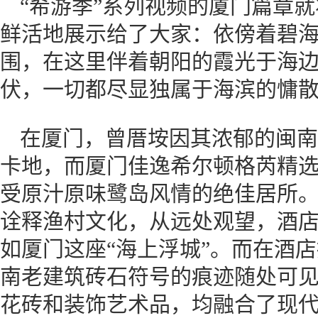
“希游季”系列视频的厦门篇章
鲜活地展示给了大家：依傍着碧
围，在这里伴着朝阳的霞光于海
伏，一切都尽显独属于海滨的慵
在厦门，曾厝垵因其浓郁的闽南
卡地，而厦门佳逸希尔顿格芮精
受原汁原味鹭岛风情的绝佳居所
诠释渔村文化，从远处观望，酒
如厦门这座“海上浮城”。而在酒店
南老建筑砖石符号的痕迹随处可
花砖和装饰艺术品，均融合了现