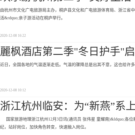
由杭州市文化广电旅游局主办，桐庐县文化和广电旅游体育局、浙江省中国
活&rdquo;亲子游活动在桐庐举行。
2020-12-08 16:22
麗枫酒店第二季"冬日护手"
近日，全国各地的气温逐渐走低。气温的骤降总是出其不意，这也给许多
2020-12-08 10:12
浙江杭州临安：为“新燕”系
国家旅游地理浙江杭州12月3日讯(通讯员 张伟星 童耀南)&ldquo
纪，站好岗位，加快角色转变，快速融入岗位。