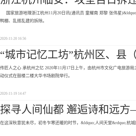
国家旅游地理浙江杭州11月20日讯(通讯员 童耀南 郑黎 张伟星)&l
鸭棚、乱搭乱建的拆除。
2020-11-20 16:56
“城市记忆工坊”杭州区、县
传匠人之心 承杭州之忆 2020年11月17日上午，由杭州市文化广电旅游局主
动仪式在鼓楼二楼大华书场剧院举行。
2020-11-19 14:47
探寻人间仙都 邂逅诗和远方
在这深秋意犹未尽，初冬乍寒还暖的时节，&ldquo;人间天堂&rdquo;杭城即