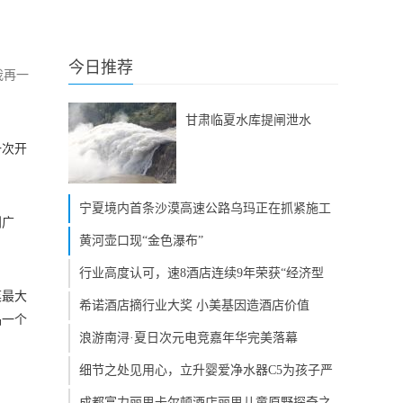
今日推荐
我再一
甘肃临夏水库提闸泄水
一次开
宁夏境内首条沙漠高速公路乌玛正在抓紧施工
到广
黄河壶口现“金色瀑布”
行业高度认可，速8酒店连续9年荣获“经济型
菜最大
希诺酒店摘行业大奖 小美基因造酒店价值
品一个
浪游南浔·夏日次元电竞嘉年华完美落幕
细节之处见用心，立升婴爱净水器C5为孩子严
成都富力丽思卡尔顿酒店丽思儿童原野探奇之