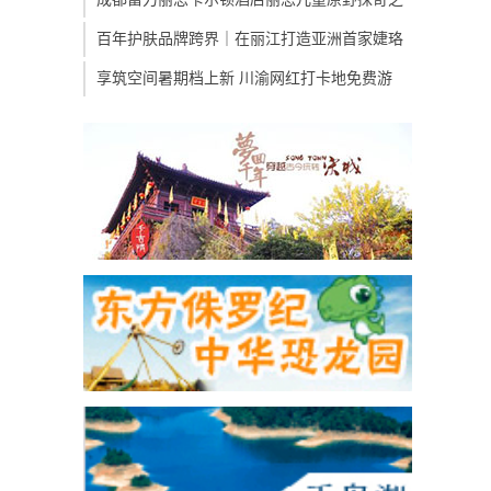
百年护肤品牌跨界｜在丽江打造亚洲首家婕珞
享筑空间暑期档上新 川渝网红打卡地免费游