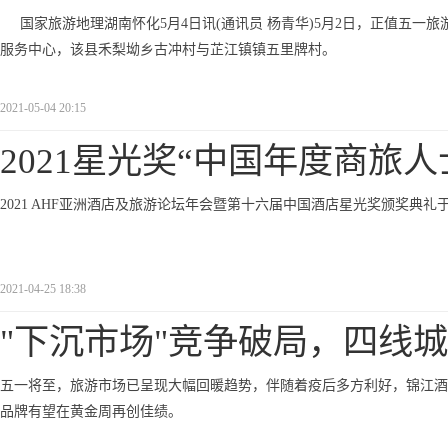
国家旅游地理湖南怀化5月4日讯(通讯员 杨青华)5月2日，正值五
服务中心，该县禾梨坳乡古冲村与芷江镇镇五里牌村。
2021-05-04 20:15
2021星光奖“中国年度商旅
2021 AHF亚洲酒店及旅游论坛年会暨第十六届中国酒店星光奖颁奖典
2021-04-25 18:38
"下沉市场"竞争破局，四线
五一将至，旅游市场已呈现大幅回暖趋势，伴随着疫后多方利好，锦江酒店（中
品牌有望在黄金周再创佳绩。