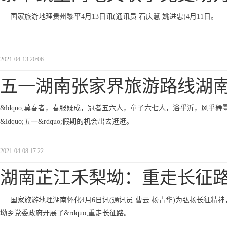
国家旅游地理贵州黎平4月13日讯(通讯员 石庆慧 姚进忠)4月11日。
2021-04-13 20:06
五一湖南张家界旅游路线湖
&ldquo;莫春者，春服既成，冠者五六人，童子六七人，浴乎沂，风乎舞
&ldquo;五一&rdquo;假期的机会出去逛逛。
2021-04-08 17:22
湖南芷江禾梨坳：重走长征路
国家旅游地理湖南怀化4月6日讯(通讯员 曹云 杨青华)为弘扬长征精
坳乡党委政府开展了&rdquo;重走长征路。