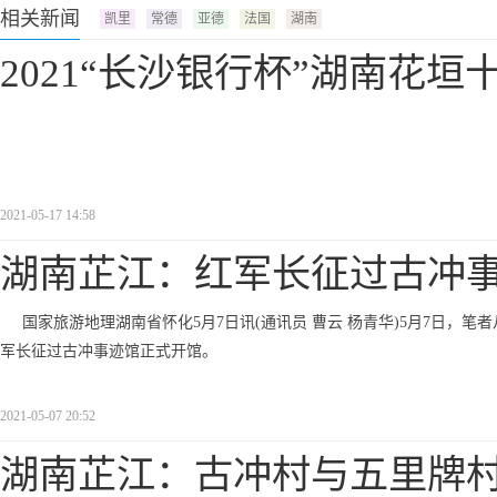
相关新闻
凯里
常德
亚德
法国
湖南
2021“长沙银行杯”湖南花垣
2021-05-17 14:58
湖南芷江：红军长征过古冲
国家旅游地理湖南省怀化5月7日讯(通讯员 曹云 杨青华)5月7日，
军长征过古冲事迹馆正式开馆。
2021-05-07 20:52
湖南芷江：古冲村与五里牌