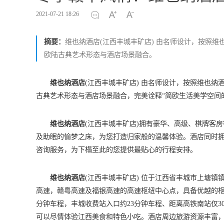
2021-07-21 18:26
摘要：
维也纳酒店(江西丰城丰矿店) 由名师设计，按照维
欧陆古典艺术形态与酒店场景融合。
维也纳酒店
(江西丰城丰矿店) 由名师设计，按照维也纳
古典艺术形态与酒店场景融合，完美诠释“简欧生活美学空间
维也纳酒店
(江西丰城丰矿店)拥有豪华、高级、棋牌客房
及助眠的愉梦之床，为您打造归家般的温馨体验。酒店同时拥
咨询服务，为下榻至此的您提供最贴心的行程安排。
维也纳酒店
(江西丰城丰矿店) 位于江西省丰城市上塘
高速，赣粤高速及福银高速的高速枢纽中心点，具备优越的枢
分钟车程，丰城收费站入口约23分钟车程、距离高铁南站仅3
可以尽情体验江西美食和特色小吃。酒店周边旅游资源丰富，