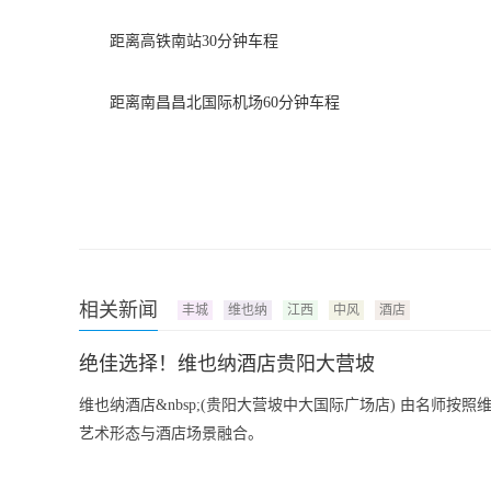
距离高铁南站30分钟车程
距离南昌昌北国际机场60分钟车程
相关新闻
丰城
维也纳
江西
中风
酒店
绝佳选择！维也纳酒店贵阳大营坡
维也纳酒店&nbsp;(贵阳大营坡中大国际广场店) 由名师
艺术形态与酒店场景融合。