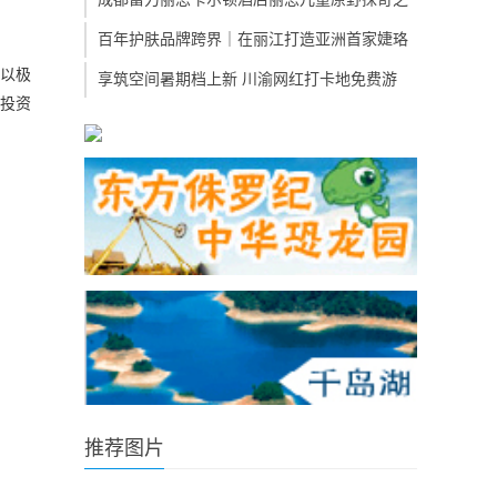
百年护肤品牌跨界｜在丽江打造亚洲首家婕珞
，以极
享筑空间暑期档上新 川渝网红打卡地免费游
续投资
推荐图片