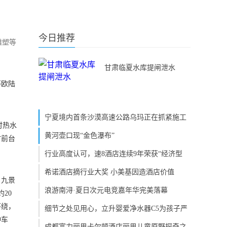
今日推荐
雕塑等
甘肃临夏水库提闸泄水
等欧陆
宁夏境内首条沙漠高速公路乌玛正在抓紧施工
时热水
黄河壶口现“金色瀑布”
时前台
行业高度认可，速8酒店连续9年荣获“经济型
希诺酒店摘行业大奖 小美基因造酒店价值
、九景
浪游南浔·夏日次元电竞嘉年华完美落幕
20
环绕，
细节之处见用心，立升婴爱净水器C5为孩子严
钟车
成都富力丽思卡尔顿酒店丽思儿童原野探奇之