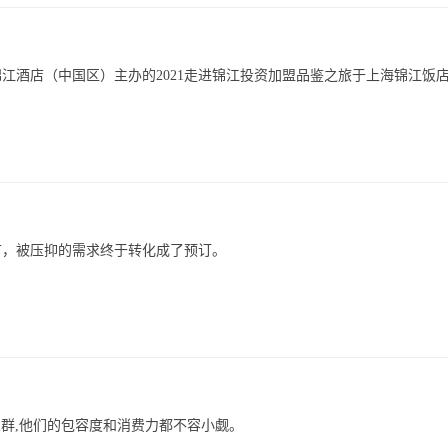
日，由锦江酒店（中国区）主办的2021走进锦江投资加盟品鉴之旅于上海锦江饭
广，被压抑的需求终于转化成了预订。
人群,他们的包容度和消费力都不容小觑。