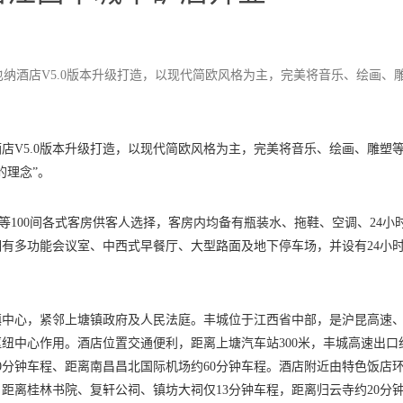
也纳酒店V5.0版本升级打造，以现代简欧风格为主，完美将音乐、绘画、
酒店V5.0版本升级打造，以现代简欧风格为主，完美将音乐、绘画、雕塑
的理念”。
等100间各式客房供客人选择，客房内均备有瓶装水、拖鞋、空调、24小
有多功能会议室、中西式早餐厅、大型路面及地下停车场，并设有24小
镇镇中心，紧邻上塘镇政府及人民法庭。丰城位于江西省中部，是沪昆高速
纽中心作用。酒店位置交通便利，距离上塘汽车站300米，丰城高速出口约
0分钟车程、距离南昌昌北国际机场约60分钟车程。酒店附近由特色饭店
距离桂林书院、复轩公祠、镇坊大祠仅13分钟车程，距离归云寺约20分