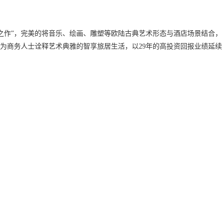
山之作”，完美的将音乐、绘画、雕塑等欧陆古典艺术形态与酒店场景结合
力为商务人士诠释艺术典雅的智享旅居生活，以29年的高投资回报业绩延