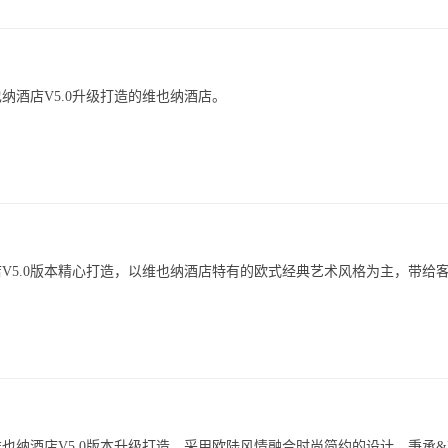
酒店V5.0升级打造的维也纳酒店。
店V5.0版本精心打造，以维也纳酒店特有的欧式经典艺术风格为主，带给
酒店V5.0版本升级打造，采用欧陆风情融合时尚简约的设计，秉承&ldq