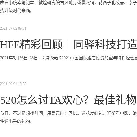
故宫小确幸笔记本、敦煌研究院古风随身香囊热销，花西子化妆品、李子柒桂花坚
费升级时代来临。
2021-07-02 09:51
HFE精彩回顾丨同驿科技打
2021年5月26日-28日，为期3天的2021中国国际酒店投资加盟与特许
2021-06-04 15:55
520怎么讨TA欢心？最佳礼物
节日，不过是想找时间，用爱意制造回忆。送花发红包、逛街看电影、浪
件送出手的礼物。