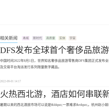
相关新闻
甬城
新时代
高质量
实体
宇宙
DFS发布全球首个奢侈品旅
中国时间2022年8月1日，世界知名奢侈品旅游零售商DFS集团正式发
及交易平台淘派发行系列限量数字藏品。
2022-09-01 14:17
火热西北游，酒店如何串联
暑期以来的西北酒旅市场可以说是&ldquo;一票难求&rdquo;。杭州赵