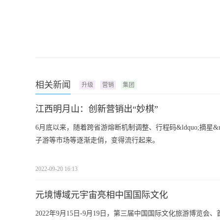
相关新闻
升级
营销
集团
江西明月山：创新营销出“妙棋”
6月底以来，随着跨省游熔断机制调整、行程码&ldquo;摘星
子游等市场等逐渐走俏，变得流行起来。
2022-09-20 16:13
元境博域元宇宙亮相中国国际文化
2022年9月15日-9月19日，第三届中国国际文化旅游博览