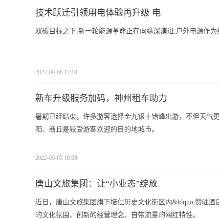
技术跃迁引领用电体验再升级 电
双碳目标之下,新一轮能源革命正在向纵深演进,户外电源作
2022-09-06 17:10
新车升级服务加码，神州租车助力
暑期已经结束，许多游客选择金九银十错峰出游，不但天气
阳、商丘是较受游客欢迎的目的地城市。
2022-09-05 18:08
唐山文旅集团：让“小业态”绽放
近日，唐山文旅集团旗下培仁历史文化街区内&ldquo;赞驻酒店&rdqu
的文化氛围、创新的经营理念、自带流量的网红特性。