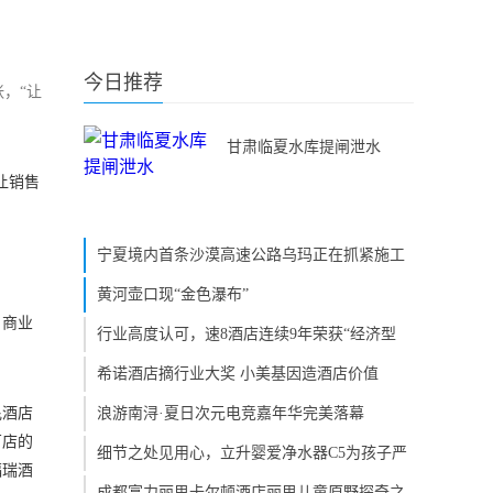
今日推荐
，“让
甘肃临夏水库提闸泄水
让销售
宁夏境内首条沙漠高速公路乌玛正在抓紧施工
黄河壶口现“金色瀑布”
、商业
行业高度认可，速8酒店连续9年荣获“经济型
希诺酒店摘行业大奖 小美基因造酒店价值
昆酒店
浪游南浔·夏日次元电竞嘉年华完美落幕
万店的
细节之处见用心，立升婴爱净水器C5为孩子严
福瑞酒
成都富力丽思卡尔顿酒店丽思儿童原野探奇之