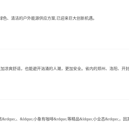
为绿色、清洁的户外能源供应方案,已迎来巨大创新机遇。
更加凉爽舒适，也能避开汹涌的人潮，更加安全。省内的郑州、洛阳、开
o;、&ldquo;小象有咖啡&rdquo;等精品&ldquo;小业态&rdquo;，