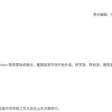
责任编辑：
&rdquo;等政策陆续推出，暑期旅游市场开始升温。研学游、跨省游、跟团
会、首届中华传统工艺大会在山东济南举行。