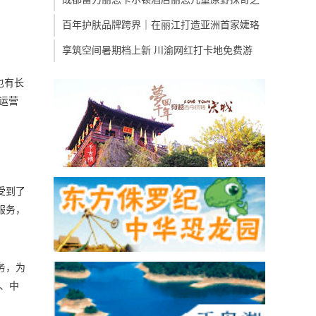
百年护肤品牌跨界｜在丽江打造亚洲首家婕珞
享筑空间暑期档上新 川渝网红打卡地免费游
也有长
运营
受到了
服务，
务，为
行、中