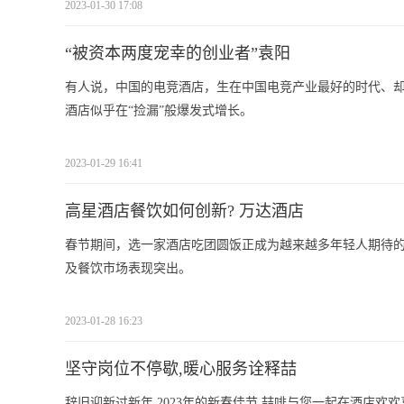
2023-01-30 17:08
“被资本两度宠幸的创业者”袁阳
有人说，中国的电竞酒店，生在中国电竞产业最好的时代、
酒店似乎在“捡漏”般爆发式增长。
2023-01-29 16:41
高星酒店餐饮如何创新? 万达酒店
春节期间，选一家酒店吃团圆饭正成为越来越多年轻人期待的&ld
及餐饮市场表现突出。
2023-01-28 16:23
坚守岗位不停歇,暖心服务诠释喆
辞旧迎新过新年,2023年的新春佳节,喆啡与您一起在酒店欢