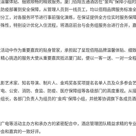
温馨体贴、细致顺畅的精致服务。厦门佰翔五通酒店在"金鸡"保障小组
从防疫部署到安全保障，从管理人员到一线员工，均以佰翔品牌服务标准
理分工，对各服务环节进行事前强化演练，在保证提供全方位实时服务保
特殊性，特别设计优化入住流程，将酒店前台与会务组服务台进行合并，
次活动中作为重要嘉宾的贴身管家，承担起了呈现佰翔品牌温馨体贴、细
、精心挑选的服务大使从重要嘉宾抵达厦门起，便以一客一送、一对一全
电影艺术家、知名导演、制片人、金鸡奖各奖项提名名单人员及众多参会
广电、公安、消防、食监、防疫、医疗保障组等各级部门的高度重视。从
组长，各部门负责人为组员的"金鸡"保障小组，并统筹协调旗下各成员
门广电等活动主办方和承办方的紧密配合中，酒店管理团队精益求精的专
委会和嘉宾的一致好评。