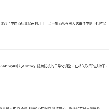
却遭遇了中国酒店业最差的几年。当一批酒店在黑天鹅事件中倒下的时候
quo;年味儿&rdquo;。随着防疫的日常化调整，在相关政策的扶持下
欢喜喜过大年,以严谨细致的酒店服务,打造安心、舒适的节日居住体验。