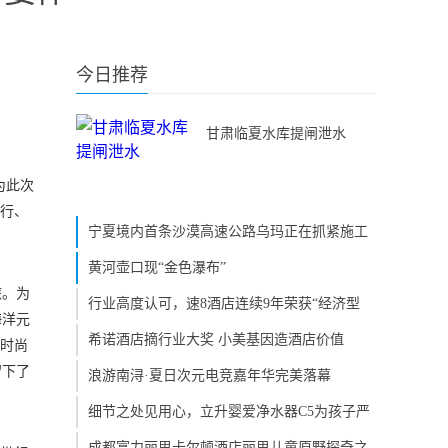
今日推荐
甘肃临夏水库提闸泄水
为此次
出行、
宁夏境内首条沙漠高速公路乌玛正在抓紧施工
黄河壶口现“金色瀑布”
旅。为
行业高度认可，速8酒店连续9年荣获“经济型
海洋元
希诺酒店摘行业大奖 小美基因造酒店价值
的时尚
留下了
浪游南浔·夏日次元电竞嘉年华完美落幕
细节之处见用心，立升婴爱净水器C5为孩子严
成都富力丽思卡尔顿酒店丽思儿童原野探奇之