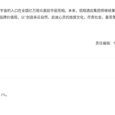
元宇宙的入口在全国亿万观众面前华丽亮相。未来，佰翔酒店集团将继续
的品牌价值观，以"创造亲近自然、启迪心灵的旅居文化，尽责社会，备受
责任编辑：
.1%。