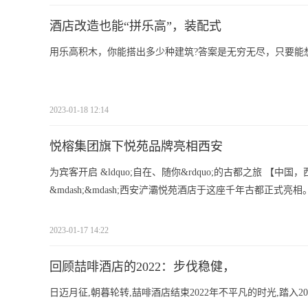
酒店改造也能“拼乐高”，装配式
用乐高积木，你能搭出多少种建筑?答案是无穷无尽，只要能
2023-01-18 12:14
悦榕集团旗下悦苑品牌亮相西安
为宾客开启 &ldquo;自在、随你&rdquo;的古都之旅 【
&mdash;&mdash;西安浐灞悦苑酒店于这座千年古都正式亮相
2023-01-17 14:22
回顾喆啡酒店的2022：步伐稳健，
日迈月征,朝暮轮转,喆啡酒店结束2022年不平凡的时光,踏入2