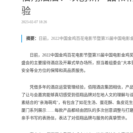
验
2023-02-07 18:26
摘要：
日前，2022中国金鸡百花电影节暨第35届中国电
日前，2022中国金鸡百花电影节暨第35届中国电影金鸡
盛会的主要接待酒店及开幕式举办场所，担当着组委会"大本
安全等全方位的保障和高品质服务。
凭借多年的酒店运营管理经验，佰翔酒店集团相信，产
了让与会嘉宾能够真切感受到佰翔品牌对在地人文的理解与
素结合的"亲海萌鸡"，有包含了如花生汤、蛋花酥、鱼皮花
厦门系列展示……每款产品都经由团队的多次创意调整与打
亲手书写的表扬信，表达了对佰翔品牌与服务的真挚赞许。