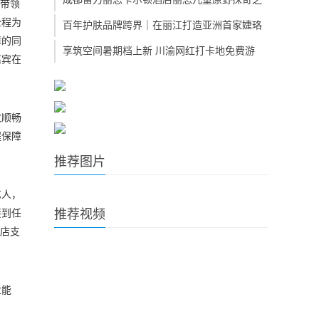
的带领
全程为
百年护肤品牌跨界｜在丽江打造亚洲首家婕珞
障的同
享筑空间暑期档上新 川渝网红打卡地免费游
嘉宾在
致顺畅
程保障
推荐图片
艺人，
推荐视频
接到任
酒店支
业能