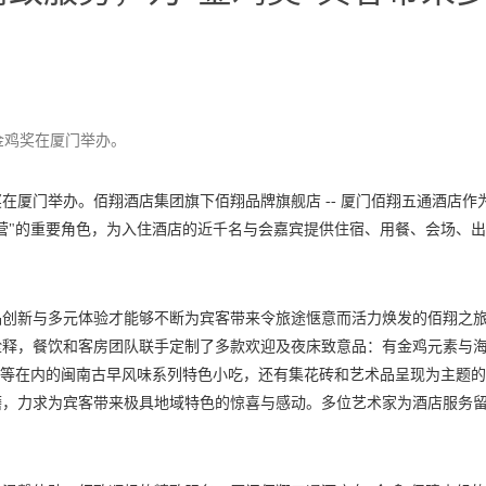
影金鸡奖在厦门举办。
奖在厦门举办。佰翔酒店集团旗下佰翔品牌旗舰店 -- 厦门佰翔五通酒店作
营"的重要角色，为入住酒店的近千名与会嘉宾提供住宿、用餐、会场、
品创新与多元体验才能够不断为宾客带来令旅途惬意而活力焕发的佰翔之
诠释，餐饮和客房团队联手定制了多款欢迎及夜床致意品：有金鸡元素与
生等在内的闽南古早风味系列特色小吃，还有集花砖和艺术品呈现为主题
磨，力求为宾客带来极具地域特色的惊喜与感动。多位艺术家为酒店服务