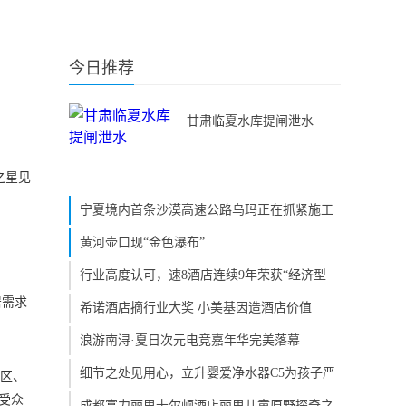
今日推荐
甘肃临夏水库提闸泄水
之星见
宁夏境内首条沙漠高速公路乌玛正在抓紧施工
黄河壶口现“金色瀑布”
行业高度认可，速8酒店连续9年荣获“经济型
居需求
希诺酒店摘行业大奖 小美基因造酒店价值
浪游南浔·夏日次元电竞嘉年华完美落幕
细节之处见用心，立升婴爱净水器C5为孩子严
公区、
受众
成都富力丽思卡尔顿酒店丽思儿童原野探奇之