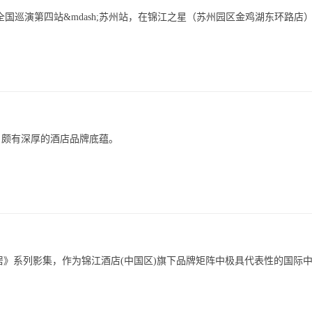
酒店全国巡演第四站&mdash;苏州站，在锦江之星（苏州园区金鸡湖东环路店
，颇有深厚的酒店品牌底蕴。
栖居》系列影集，作为锦江酒店(中国区)旗下品牌矩阵中极具代表性的国际