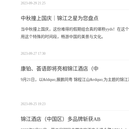
2023-09-29 21:25
中秋撞上国庆｜锦江之星为您盘点
当中秋撞上国庆，这份难得的假期组合真的堪称yyds！在
用这个特殊的时间段，畅游中国的美景与文化。
2023-09-27 17:30
康铂、荟语即将亮相锦江酒店（中
9月21日，以&ldquo;展鹏同粤 锦程江山&rdquo;为主题
2023-09-25 19:23
锦江酒店（中国区）多品牌斩获AB