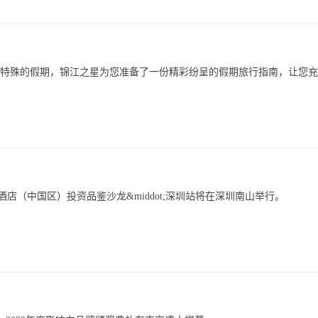
这个特殊的假期，锦江之星为您准备了一份精彩纷呈的假期旅行指南，让您
的锦江酒店（中国区）投资品鉴沙龙&middot;深圳站将在深圳南山举行。