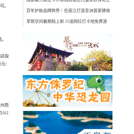
认可。
百年护肤品牌跨界｜在丽江打造亚洲首家婕珞
享筑空间暑期档上新 川渝网红打卡地免费游
选。
酒店投
元/
泉州西
162