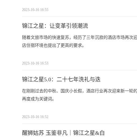
2023-10-16 16:55
锦江之星：让变革引领潮流
随着文旅市场的快速复苏，经历了三年沉寂的酒店市场再次
店住宿环境也提出了更高的要求。
2023-10-16 16:53
锦江之星5.0：二十七年洗礼与迭
在刚刚过去的中秋、国庆小长假，酒店行业再次迎来新一轮的入住高
再度成为关键词。
2023-10-16 16:52
醒狮姑苏 玉鉴非凡｜锦江之星&白