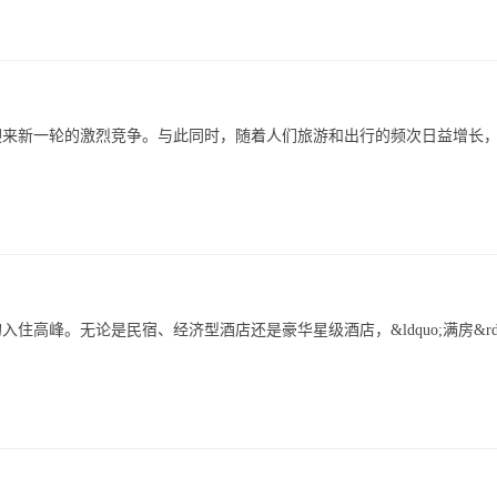
迎来新一轮的激烈竞争。与此同时，随着人们旅游和出行的频次日益增长
峰。无论是民宿、经济型酒店还是豪华星级酒店，&ldquo;满房&rdq