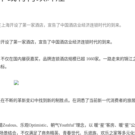
星在上海开设了第一家酒店，宣告了中国酒店业经济连锁时代的到来。
上海开设了第一家酒店，宣告了中国酒店业经济连锁时代的到来。
不仅在国内屡获嘉奖，品牌连锁酒店规模已超 1660家。一路走来的锦江
向标。
是在不断的革新变幻中找到新的制胜点。在洞悉了当前新一代消费者的旅
ealous、乐观Optimistic、朝气Youthful”理念，以 暖“星”客房、暖“星”
空间场景结合，不仅满足了商务精英、青春世代、乐退族、欢乐之家等多元化