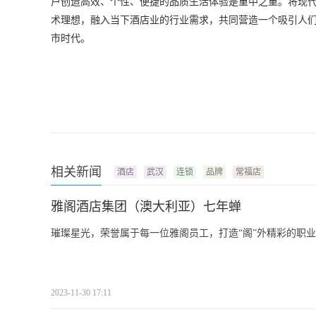
户创造高效、个性、便捷的品质生活体验是重中之重。将现
术理想，融入当下酒店业的行业需求，共同营造一个吸引人
市时代。
相关新闻
酒店
武汉
连锁
品牌
常福店
雅阁酒店集团（澳大利亚）七年蝉
璀璨星光，荣誉属于每一位雅阁员工，打造“阁”外精彩的职
2023-11-30 17:11