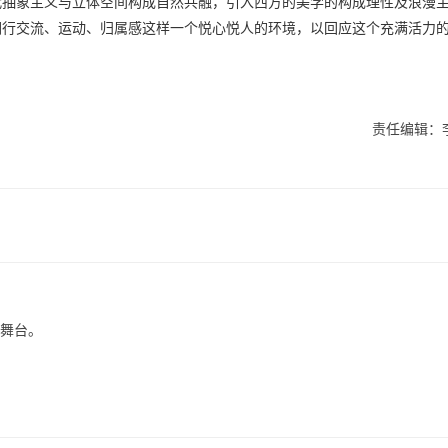
代抽象主义与立体空间构成自然共融，引入西方的美学的构成理性及浪漫
们行交流、运动、归属感这样一个悦心悦人的环境，以回应这个充满活力
责任编辑：
业舞台。