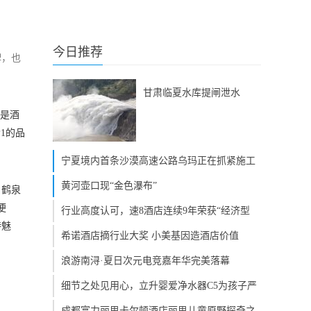
今日推荐
品牌，也
甘肃临夏水库提闸泄水
，也是酒
1的品
宁夏境内首条沙漠高速公路乌玛正在抓紧施工
黄河壶口现“金色瀑布”
白鹤泉
便
行业高度认可，速8酒店连续9年荣获“经济型
特魅
希诺酒店摘行业大奖 小美基因造酒店价值
浪游南浔·夏日次元电竞嘉年华完美落幕
细节之处见用心，立升婴爱净水器C5为孩子严
成都富力丽思卡尔顿酒店丽思儿童原野探奇之