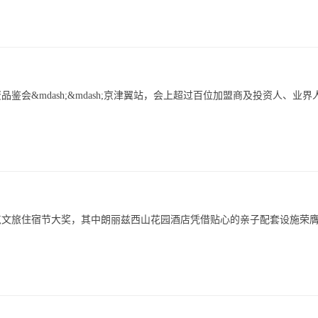
品鉴会&mdash;&mdash;京津翼站，会上超过百位加盟商及投资人、业界
点文旅住宿节大奖，其中朗丽兹西山花园酒店凭借贴心的亲子配套设施荣