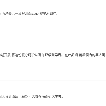
大西洋最后一滴眼泪&rdquo;赛里木湖畔。
验服务如期开展,将这份暖心呵护从寒冬延续到早春。在此期间,麗枫酒店的客人
计&middot;设计酒店（餐饮）大赛在海南盛大举办。