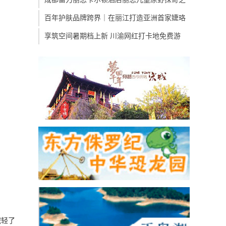
百年护肤品牌跨界｜在丽江打造亚洲首家婕珞
享筑空间暑期档上新 川渝网红打卡地免费游
减轻了