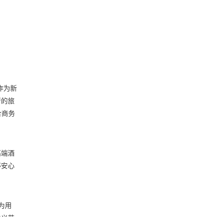
作为新
行的旅
合商务
高端酒
够安心
为用