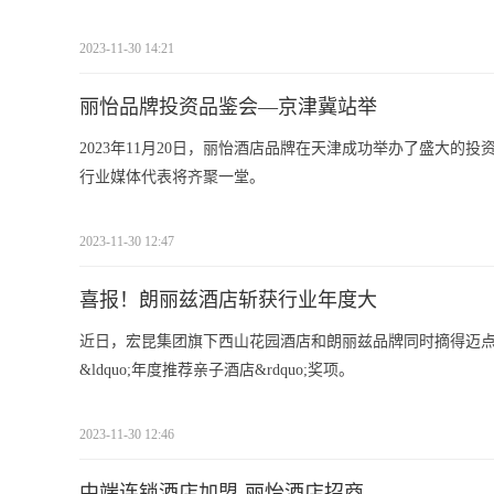
2023-11-30 14:21
丽怡品牌投资品鉴会—京津冀站举
2023年11月20日，丽怡酒店品牌在天津成功举办了盛大的投资
行业媒体代表将齐聚一堂。
2023-11-30 12:47
喜报！朗丽兹酒店斩获行业年度大
近日，宏昆集团旗下西山花园酒店和朗丽兹品牌同时摘得迈
&ldquo;年度推荐亲子酒店&rdquo;奖项。
2023-11-30 12:46
中端连锁酒店加盟-丽怡酒店招商