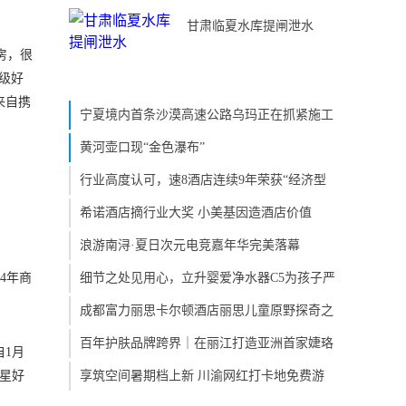
甘肃临夏水库提闸泄水
房，很
级好
来自携
宁夏境内首条沙漠高速公路乌玛正在抓紧施工
黄河壶口现“金色瀑布”
行业高度认可，速8酒店连续9年荣获“经济型
希诺酒店摘行业大奖 小美基因造酒店价值
浪游南浔·夏日次元电竞嘉年华完美落幕
4年商
细节之处见用心，立升婴爱净水器C5为孩子严
成都富力丽思卡尔顿酒店丽思儿童原野探奇之
百年护肤品牌跨界｜在丽江打造亚洲首家婕珞
自1月
5星好
享筑空间暑期档上新 川渝网红打卡地免费游