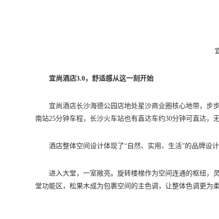
宜尚酒店3.0，舒适感从这一刻开始
宜尚酒店长沙海德公园店地处星沙商业圈核心地带，步步
南站25分钟车程，长沙火车站也有直达车约30分钟可直达
酒店整体空间设计体现了“自然、实用、生活”的品牌设
进入大堂，一室敞亮。旋转楼梯作为空间连通的枢纽，
堂功能区，松果木成为包裹空间的主色调，让整体色调更为