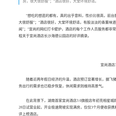
房，很大很舒服”；“酒店很好，大堂环境舒适。
“想吃的想逛的都有，真的出乎意料，性价比很高，前台
大很舒服”；“酒店很好，大堂环境舒适，有股淡淡的香薰味
闻”；“宜尚的网红打卡壁炉，酒店的每个工作人员服务都非
程关于宜尚酒店长沙海德公园店的好评摘录。
宜尚酒店
随着近两年假日经济的升温，酒店预订显著增长，据飞猪报
务出行的需求也已稳步恢复，休闲需求则维持高景气。
在此背景下，湖南首家宜尚酒店3.0旗舰店年初亮相星
28日试营业起，开业极速爬坡实现满房，仅仅3个月便收获携
评上榜酒店。