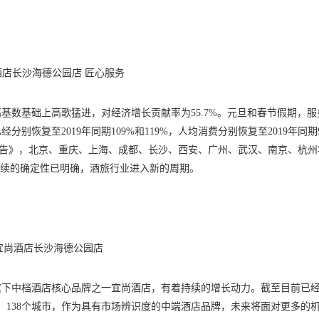
酒店长沙海德公园店 匠心服务
高基数基础上高歌猛进，对经济增长贡献率为55.7%。元旦和春节假期，服
恢复至2019年同期109%和119%，人均消费分别恢复至2019年同期9
趋势报告》，北京、重庆、上海、成都、长沙、西安、广州、武汉、南京、杭州
度持续的确定性已明确，酒旅行业进入新的周期。
宜尚酒店长沙海德公园店
旗下中档酒店核心品牌之一宜尚酒店，有着持续的增长动力。截至目前已
省、138个城市，作为具有市场辨识度的中端酒店品牌，未来将面对更多的