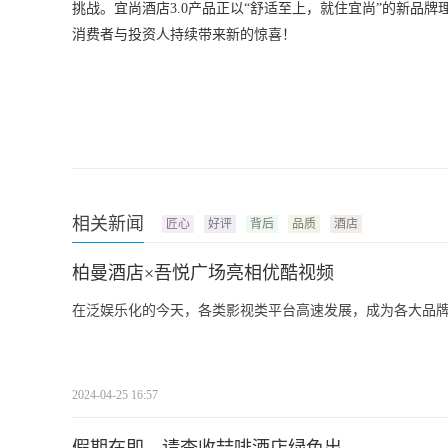
挑战。宜尚酒店3.0产品正以“舒适至上，就住宜尚”的新品
消费者与投资人持续带来新的惊喜！
相关新闻
匠心
好评
背后
品质
酒店
柏曼酒店×吾悦广场亮相优酷视频
在泛娱乐化的今天，各类影视类平台高速发展，成为各大品
2024-04-25 16:57
假期在即，请查收喆啡酒店绿色出