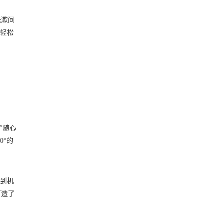
洗漱间
、轻松
°随心
0°的
物到机
打造了