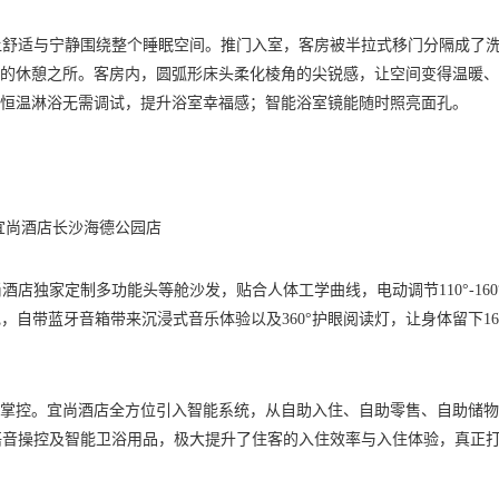
让舒适与宁静围绕整个睡眠空间。推门入室，客房被半拉式移门分隔成了
阔的休憩之所。客房内，圆弧形床头柔化棱角的尖锐感，让空间变得温暖
0℃恒温淋浴无需调试，提升浴室幸福感；智能浴室镜能随时照亮面孔。
宜尚酒店长沙海德公园店
店独家定制多功能头等舱沙发，贴合人体工学曲线，电动调节110°-160
自带蓝牙音箱带来沉浸式音乐体验以及360°护眼阅读灯，让身体留下16
手掌控。宜尚酒店全方位引入智能系统，从自助入住、自助零售、自助储
语音操控及智能卫浴用品，极大提升了住客的入住效率与入住体验，真正