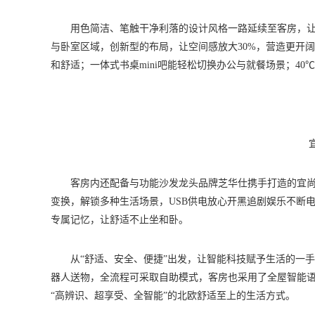
用色简洁、笔触干净利落的设计风格一路延续至客房，
与卧室区域，创新型的布局，让空间感放大30%，营造更开
和舒适；一体式书桌mini吧能轻松切换办公与就餐场景；4
客房内还配备与功能沙发龙头品牌芝华仕携手打造的宜尚酒
变换，解锁多种生活场景，USB供电放心开黑追剧娱乐不断电，
专属记忆，让舒适不止坐和卧。
从“舒适、安全、便捷”出发，让智能科技赋予生活的一
器人送物，全流程可采取自助模式，客房也采用了全屋智能
“高辨识、超享受、全智能”的北欧舒适至上的生活方式。