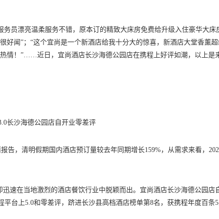
服务员漂亮温柔服务不错，原本订的精致大床房免费给升级入住豪华大床
道很好闻”；“这个宜尚是一个新酒店给我十分大的惊喜，新酒店大堂香薰超
常热情！”……近日，宜尚酒店长沙海德公园店在携程上好评如潮，以上是
3.0长沙海德公园店自开业零差评
告，清明假期国内酒店预订量较去年同期增长159%，从需求来看，202
城即迅速在当地激烈的酒店餐饮行业中脱颖而出。宜尚酒店长沙海德公园店
程平台上5.0和零差评，跻进长沙县高档酒店榜单第8名，获携程年度百条