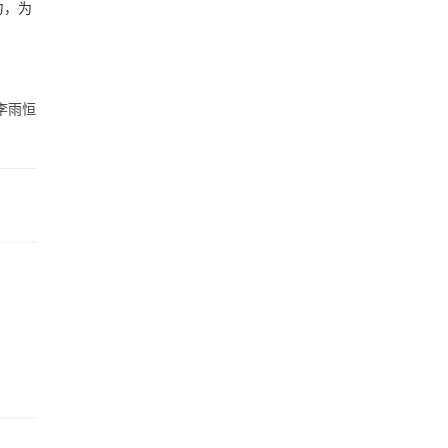
力，为
李雨恒