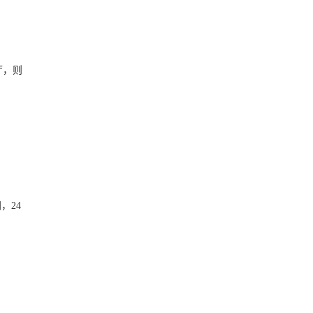
厅，则
，24