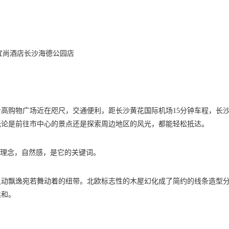
宜尚酒店长沙海德公园店
高购物广场近在咫尺，交通便利，距长沙黄花国际机场15分钟车程，长
，无论是前往市中心的景点还是探索周边地区的风光，都能轻松抵达。
计理念，自然感，是它的关键词。
灵动飘逸宛若舞动着的纽带。北欧标志性的木屋幻化成了简约的线条造型
柔和。