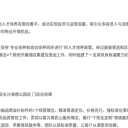
设到人才培养及管控着手，成功实现投资与运营双赢，吸引众多投资人与消
多的物业升值机会。
坚持“专业培养和综合培养同步进行”的人才培养政策，经过层层筛选和
理念4个原则开展酒店筹建及营运工作，同时组建了一支高效具有凝聚力
店长沙海德公园店 门店总经理
端品牌溢价标杆的1个经营理念，精准客源定位，价格先行，强标准化落
店品质管控工作，贯彻以客为尊匠心服务理念，推行“个性化定制”增值服
衣送回、早餐值班服务等，团队以高标准质量，让客户从满意到信赖。