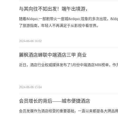
与其向往不如出发！端午出境游，
随着&ldquo;一部剧带火一座城&rdquo;现象的多次出现，&
了旅游指南，年轻人不再满足于从影视中看世界。
2024-06-06 16:02
麗枫酒店蝉联中端酒店三甲 商业
近日，酒店行业权威媒体发布了5月份中端酒店MBI榜单，
2024-06-06 15:04
会员增长的背后——城市便捷酒店
会员发展作为酒店经营的重要基础，一直以来都是各大牌品