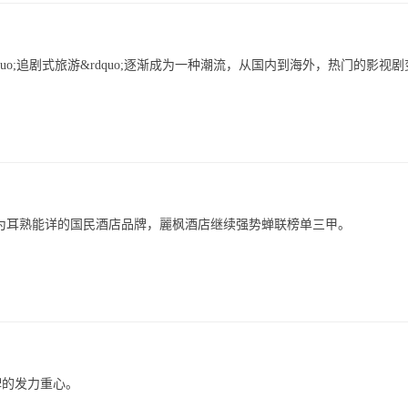
ldquo;追剧式旅游&rdquo;逐渐成为一种潮流，从国内到海外，热门的影视
作为耳熟能详的国民酒店品牌，麗枫酒店继续强势蝉联榜单三甲。
牌的发力重心。