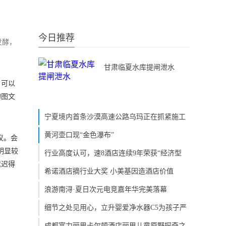
今日推荐
发酵，
甘肃临夏水库提闸泄水
，可以
的图文
宁夏境内首条沙漠高速公路乌玛正在抓紧施工
黄河壶口现“金色瀑布”
议。会
明显较
行业高度认可，速8酒店连续9年荣获“经济型
迟迟得
希诺酒店摘行业大奖 小美基因造酒店价值
浪游南浔·夏日次元电竞嘉年华完美落幕
细节之处见用心，立升婴爱净水器C5为孩子严
成都富力丽思卡尔顿酒店丽思儿童原野探奇之