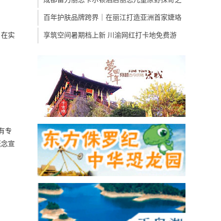
百年护肤品牌跨界｜在丽江打造亚洲首家婕珞
。在实
享筑空间暑期档上新 川渝网红打卡地免费游
有专
概念宣