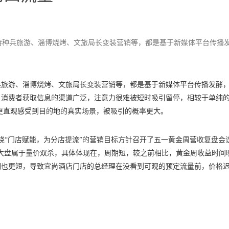
如特种兵旅游、淄博烧烤、文旅局长变装营销等，都是基于新媒体平台传播
种兵旅游、淄博烧烤、文旅局长变装营销等，都是基于新媒体平台传播发酵
，消费者获取信息的渠道广泛，注意力很难被短时吸引留停，相较于单纯
者更直观感受到目的地的真实场景，被吸引的概率更大。
绕“门店赋能，为分店提流”的营销目标方针召开了五一黄金周营收复盘会
大盘属于量价双杀，具体体现在，周期短，较之前相比，黄金周收益时间
周期也更短，导致宜尚酒店门店的总经理在没看到可观的预定流量前，价格