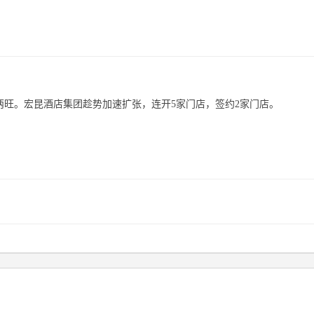
来供需两旺。宏昆酒店集团趁势加速扩张，连开5家门店，签约2家门店。