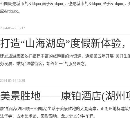
公园既是城市的&ldquo;面子&rdquo;，也是城市的&ldquo;里子&rdq
应&rdquo;。
2024-05-22 13:17
打造“山海湖岛”度假新体验
建发旅游集团依托福建丰富的旅游目的地资源，连续第五年开展"美好生
务发展，秉持"温馨待客，始终如一"的服务理念。
2024-05-14 16:39
美景胜地——康铂酒店(湖州
康铂酒店(湖州项王公园店)坐落于美景胜地的太湖南岸，距湖州地标建筑
法华寺、古木艺术馆、图影湿地、龙之梦15分钟车程。