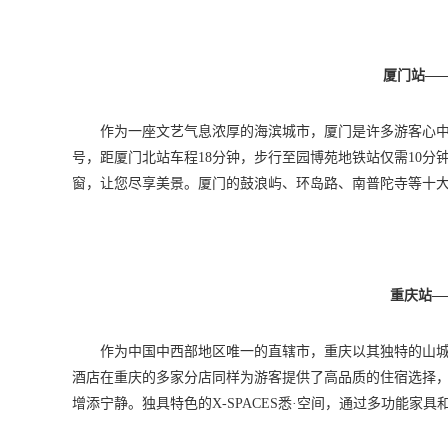
厦门站—
作为一座文艺气息浓厚的海滨城市，厦门是许多游客心中
号，距厦门北站车程18分钟，步行至园博苑地铁站仅需10分钟
窗，让您尽享美景。厦门的鼓浪屿、环岛路、南普陀寺等十
重庆站—
作为中国中西部地区唯一的直辖市，重庆以其独特的山
酒店在重庆的多家分店同样为游客提供了高品质的住宿选择
增添宁静。独具特色的X-SPACES悉·空间，通过多功能家