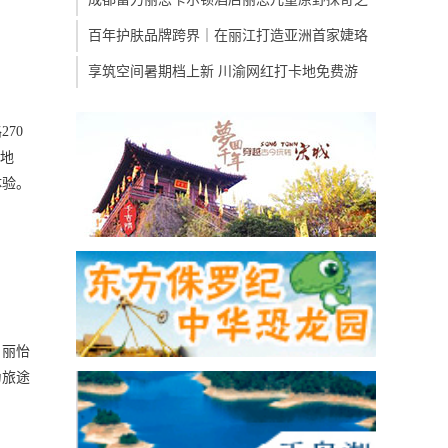
百年护肤品牌跨界｜在丽江打造亚洲首家婕珞
享筑空间暑期档上新 川渝网红打卡地免费游
70
落地
体验。
。丽怡
为旅途