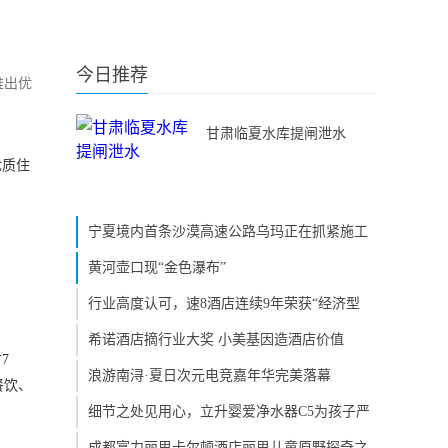
今日推荐
推出优
甘肃临夏水库提闸泄水
优质住
宁夏境内首条沙漠高速公路乌玛正在抓紧施工
黄河壶口现“金色瀑布”
行业高度认可，速8酒店连续9年荣获“经济型
希诺酒店摘行业大奖 小美基因造酒店价值
7
浪游南浔·夏日次元电竞嘉年华完美落幕
餐饮、
细节之处见用心，立升婴爱净水器C5为孩子严
成都富力丽思卡尔顿酒店丽思儿童原野探奇之