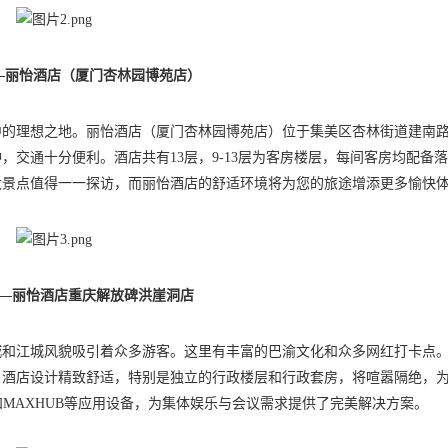
—丽怡酒店（厦门杏林园博苑店）
的理想之地。丽怡酒店（厦门杏林园博苑店）位于集美区杏林街道建南路2
，交通十分便利。酒店共有13层，9-13层为客房楼层，每间客房均配备
大景点值得一一探访，而丽怡酒店的舒适环境将为您的旅途增添更多愉快
—丽怡酒店重庆解放碑洪崖洞店
城和江城风貌吸引着众多游客。这里有丰富的巴渝文化和众多网红打卡点
，酒店设计精致舒适，特别是独立的行政楼层和行政套房，将喧嚣隔绝，
具和MAXHUB等应用设备，为集体娱乐与会议需求提供了完美解决方案。