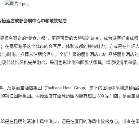
丽怡酒店成都会展中心中和地铁站店
仅是闻名遐迩的“美食之都”，更是可爱的大熊猫的故乡，成为游客们来成都
重；在宽窄巷子这个城市的会客厅，体验成都的独特魅力；亦或是在年轻
华与时尚。推荐入住丽怡酒店，全新升级的丽怡酒店2.0产品将丽怡酒店
，与现代装饰风格完美融合，采用色彩比例和圆弧状家具，增添视觉柔和感
于 1987 年，乃是丽笙酒店集团（Radisson Hotel Group）旗下的国际中高端连锁
锦江国际集团。丽怡酒店在全球范围内拥有超过 800 家门店，是丽笙
无论是在昆明的清凉山风中漫步，还是在厦门的海风中放松身心，或者在