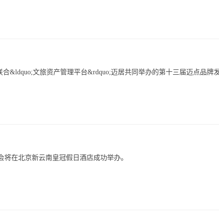
;迈点联合&ldquo;文旅资产管理平台&rdquo;迈居共同举办的第十三届迈点品牌
大会将在北京新云南皇冠假日酒店成功举办。