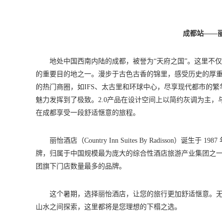
成都
站——
地处中国西南内陆的成都，被誉为“天府之国”。这里不
的重要目的地之一。漫步于古色古香的锦里，感受历史的厚
的热门商圈，如IFS、太古里和环球中心，尽享现代都市的繁
魅力发挥到了极致。2.0产品在设计空间上以简约灰调为主
在成都享受一段舒适惬意的旅程。
丽怡酒店（Country Inn Suites By Radisson）诞生
牌，归属于中国规模最为庞大的综合性酒店旅游产业集团之一的
团旗下门店数量最多的品牌。
这个暑期，选择丽怡酒店，让您的旅行更加舒适惬意。
山水之间探索，这里都将是您理想的下榻之选。