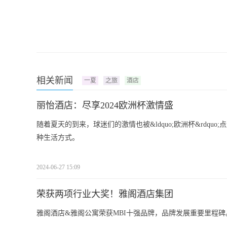
相关新闻
一夏
之旅
酒店
丽怡酒店：尽享2024欧洲杯激情盛
随着夏天的到来，球迷们的激情也被&ldquo;欧洲杯&rdq
种生活方式。
2024-06-27 15:09
荣获两项行业大奖！雅阁酒店集团
雅阁酒店&雅阁公寓荣获MBI十强品牌，品牌发展重要里程碑