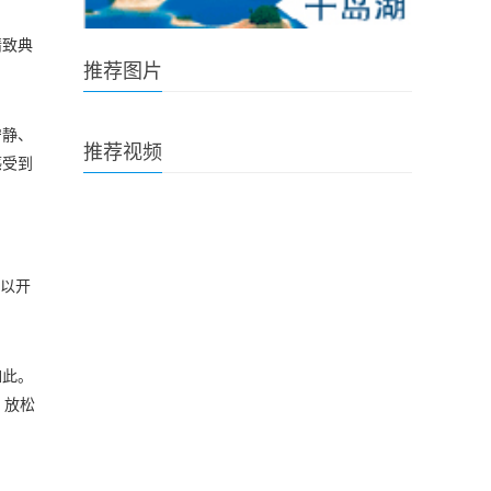
精致典
推荐图片
宁静、
推荐视频
感受到
可以开
如此。
、放松