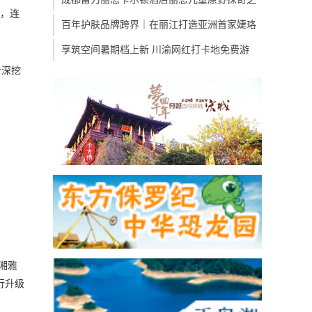
一，连
百年护肤品牌跨界｜在丽江打造亚洲首家婕珞
享筑空间暑期档上新 川渝网红打卡地免费游
步深挖
湘雅
行升级