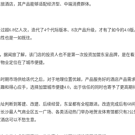
商旅酒店，其产品能够适配经济型、中端消费群体。
超6.8亿人次，迭代了4个代际版本、8次产品升级，才有了如今的4.0版
粘性也是一如既往。
说，据闻旅了解，该门店的投资人也不是第一次投资加盟东呈品牌，是在看
新物业定位在了城市便捷。
殊时期市场供给迭代之后，对于地理位置优越，产品服务好的酒店产品需
趣和得心应手，选择加盟城市便捷4.0，出于信任的同时也寄予了更高期
址判断到筹建、改建、后续经营，东呈都有全程跟进。改造完成后有68
长沙最人气商业区五一广场、各类活动热门举办地贺龙体育馆都只有2公
家酒店可以不愁生意。