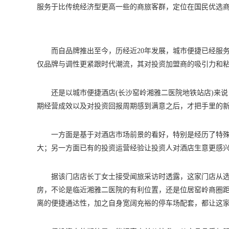
服务于比传统经济型更高一些的商旅客群，定位在国民优选
而自品牌推出至今，历经近20年发展，城市便捷已经服务过
仅品牌与调性更紧跟时代潮流，其对投资加盟商的吸引力和
还是以城市便捷酒店(长沙窑岭湘雅二医院地铁站店)来
期经营成效以及对投资回报周期感到满意之后，才把手里的
一方面是基于对酒店市场前景的看好，特别是经历了特
大；另一方面已有的投资运营经验让投资人对酒店生意更感兴
据该门店店长丁女士接受闻旅采访时透露，这家门店从选
房，不论是临近湘雅二医院的有利位置，还是位居窑岭商圈距
离的便捷通达性，加之自身宽阔充裕的停车场配套，都让这