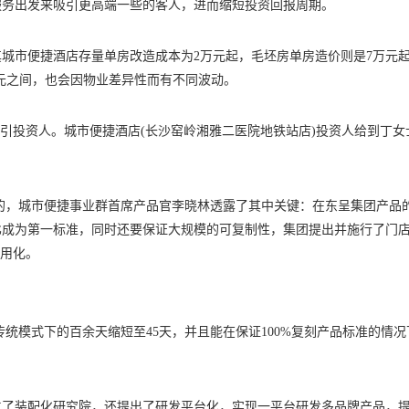
服务出发来吸引更高端一些的客人，进而缩短投资回报周期。
城市便捷酒店存量单房改造成本为2万元起，毛坯房单房造价则是7万元
万元之间，也会因物业差异性而有不同波动。
吸引投资人。城市便捷酒店(长沙窑岭湘雅二医院地铁站店)投资人给到丁女
本的，城市便捷事业群首席产品官李晓林透露了其中关键：在东呈集团产品
比成为第一标准，同时还要保证大规模的可复制性，集团提出并施行了门
通用化。
传统模式下的百余天缩短至45天，并且能在保证100%复刻产品标准的情况
立了装配化研究院，还提出了研发平台化，实现一平台研发多品牌产品，