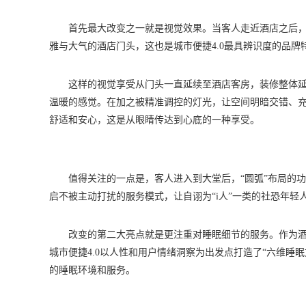
首先最大改变之一就是视觉效果。当客人走近酒店之后
雅与大气的酒店门头，这也是城市便捷4.0最具辨识度的品牌
这样的视觉享受从门头一直延续至酒店客房，装修整体
温暖的感觉。在加之被精准调控的灯光，让空间明暗交错、
舒适和安心，这是从眼睛传达到心底的一种享受。
值得关注的一点是，客人进入到大堂后，“圆弧”布局的
启不被主动打扰的服务模式，让自诩为“i人”一类的社恐年轻
改变的第二大亮点就是更注重对睡眠细节的服务。作为
城市便捷4.0以人性和用户情绪洞察为出发点打造了“六维睡
的睡眠环境和服务。