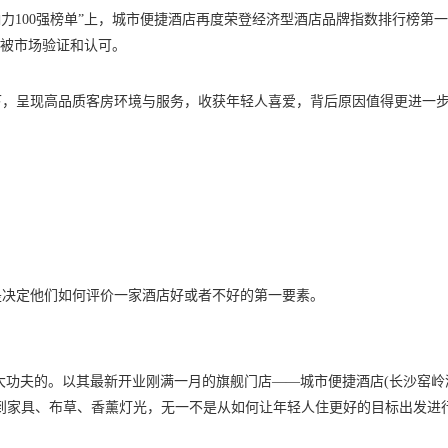
响力100强榜单”上，城市便捷酒店再度荣登经济型酒店品牌指数排行榜第
力被市场验证和认可。
下，呈现高品质客房环境与服务，收获年轻人喜爱，背后原因值得更进一
是决定他们如何评价一家酒店好或者不好的第一要素。
了大功夫的。以其最新开业刚满一月的旗舰门店——城市便捷酒店(长沙窑岭
到家具、布草、香薰灯光，无一不是从如何让年轻人住更好的目标出发进