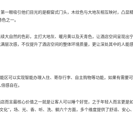
，第一眼吸引他们目光的是橱窗式门头，木纹色与大地灰相互映衬，凸显
特色之一。
延续大自然的色彩，主打大地灰、暖月黄以及天青色，让酒店空间呈现出
充满层次感，不仅提升了酒店空间的整体环境质量，更让深处其中的人能
功能区可以实现智能办理入住、寄存行李、自主购物等功能，如果有需要
人倍感自在。
酒店而言最核心价值之一就是让客人可以睡个好觉，之于年轻人而言更是
眠文化”，场、光、香、听、洗、躺六个方面，多个维度提供了舒适、安心