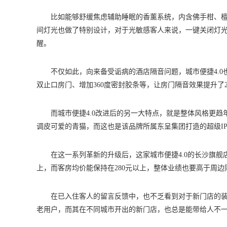
比如能够舒缓焦虑辅助睡眠的香薰系统，内含佛手柑、
间灯光也做了特别设计，对于光敏感客人来说，一键关闭灯光
醒。
不仅如此，向来备受诟病的酒店隔音问题，城市便捷4.
双止口房门、增加360度密封胶条等，让房门隔音效果提升了
而城市便捷4.0改进后的另一大特点，就是整体风格更
调皮可爱的青猫，而这也是该品牌所属东呈集团打造的超级I
在这一系列革新的升级后，这家城市便捷4.0的长沙旗舰
上，而客房均价能保持在280元以上，整体业绩也要高于周
在已入住客人的留言反馈中，也不乏看到对于新门店的
老用户，而其在不同城市开出的新门店，也总是能带给人不