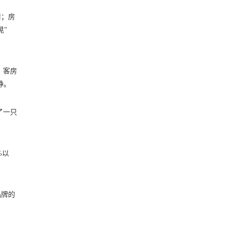
情；房
晃”
、客房
静。
了一只
%以
品牌的