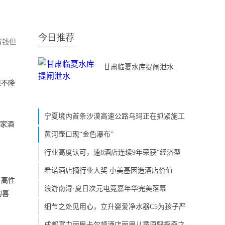
今日推荐
省钱但
甘肃临夏水库提闸泄水
但不降
宁夏境内首条沙漠高速公路乌玛正在抓紧施工
这家酒
黄河壶口现“金色瀑布”
行业高度认可，速8酒店连续9年荣获“经济型
希诺酒店摘行业大奖 小美基因造酒店价值
、高性
浪游南浔·夏日次元电竞嘉年华完美落幕
的喜
细节之处见用心，立升婴爱净水器C5为孩子严
成都富力丽思卡尔顿酒店丽思儿童原野探奇之