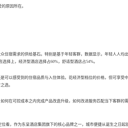
爱的原因所在。
大众住宿需求的供给基石。特别是基于年轻客群，数据显示，年轻人人均
酒店选择上，经济型酒店选择占60%，舒适型酒店占54%。
还是可以感受到的住宿品质与入住体验。花经济型档位的价格，但可享受
店之选。
，如何在可控成本之内完成产品改造升级，如何改进服务匹配当下客群的
从定位看，作为东呈酒店集团旗下的核心品牌之一，城市便捷从诞生之日起