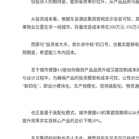
但投资人的期待是，能把客房单价拉升，从产品品质与
从投资成本看，根据东呈酒店集团官网显示信息可知，其
果物业位置在非一线城市，存量改造成本将在200万元-350
而那句“投资省大半，卖价进中档”的口号，也着实能够
预期是，希望能三年内回本。
至于城市便捷4.0是如何做到产品品质升级又能控制成
与设计过程中，为确保产品的投资模型和成本可控，让性价
“新四化”，即设计模块化、生产规模化、现场装配化、物资
也正是基于装配化模式，城市便捷4.0的筹建周期得以从
提升效率并实现核心产品的总价下降20%。
东呈集团的创新也不止于此。据悉目前东呈不仅已经成