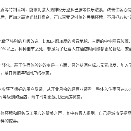
檀香等特制香料，能够刺激大脑神经分泌多巴胺等快乐激素，改善住客心
后，再加之高遮光材料窗帘，可以享受足够暗的睡眠环境，不用担心被“
0也做了特别的升级改造。比如走廊加厚的吸音地毯、三层的中空隔音玻璃
20%以上。种种细节之处，都是为了让客人在酒店时间能够更加舒适、安
趋年轻化。基于住宿体验的改变是一方面，另外从酒店标志元素出发，加入
P，是其拥抱年轻用户的标志。
店收获了很好的用户反馈，从开业月余的经营业绩看，整体入住率可达85
边同等级别的酒店，端午时期更是几近满房状态。
装修环境和服务员工用心的赞美之声，其中有客人提到，自己是城市便捷
一样的惊喜。