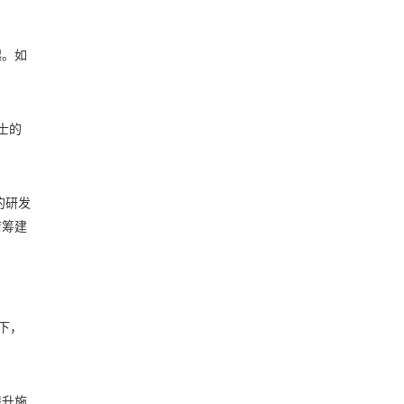
起。如
士的
的研发
店筹建
下，
提升施