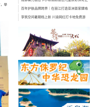
市，举
百年护肤品牌跨界｜在丽江打造亚洲首家婕珞
享筑空间暑期档上新 川渝网红打卡地免费游