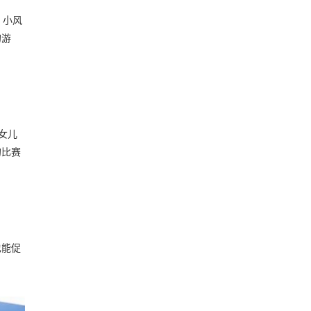
，小风
的游
和女儿
的比赛
也能促