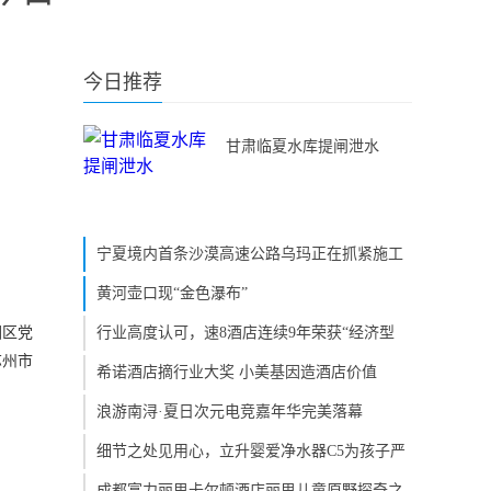
今日推荐
甘肃临夏水库提闸泄水
宁夏境内首条沙漠高速公路乌玛正在抓紧施工
黄河壶口现“金色瀑布”
园区党
行业高度认可，速8酒店连续9年荣获“经济型
苏州市
希诺酒店摘行业大奖 小美基因造酒店价值
浪游南浔·夏日次元电竞嘉年华完美落幕
细节之处见用心，立升婴爱净水器C5为孩子严
成都富力丽思卡尔顿酒店丽思儿童原野探奇之