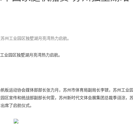
站在苏州工业园区独墅湖月亮湾热力启航。
苏州工业园区独墅湖月亮湾热力启航。
船帆板运动协会媒体部部长张力月，苏州市体育局副局长李镔，苏州工业
业园区宣传和统战部副部长何雯，苏州新时代文体会展集团总裁季诩淙，
君出席了启航仪式。