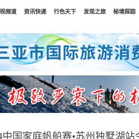
视频道
资讯快递
行色天下
发现之旅
秘境探踪
24中国家庭帆船赛•苏州独墅湖站