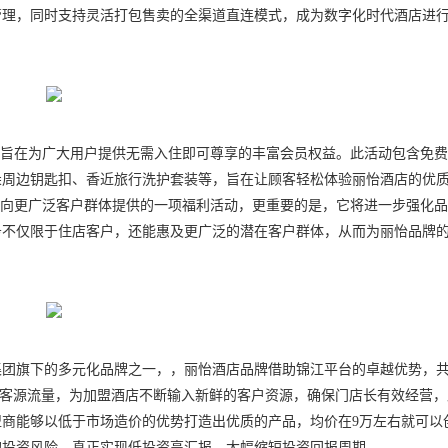
管理，同时支持灵活打包售卖的全渠道直连模式，成为数字化时代酒店进
，旨在为广大用户提供无需入住即可尊享的丰富会员权益。此活动包含免
朵周边钥匙扣、香近旅行洗护套装等，旨在让顾客轻松体验丽怡酒店的优
牌向更广泛客户群体提供的一项福利活动，更重要的是，它将进一步强化
务不仅限于住店客户，还能惠及更广泛的潜在客户群体，从而为丽怡品牌
集团旗下的多元化品牌之一，，丽怡酒店品牌借助锦江平台的卓越优势，
稳定的客源流量，为加盟酒店不断输入新鲜的客户资源，确保门店长有效经营
商能够以低于市场造价的优势打造出优质的产品，均价在9万左右就可以
的投资风险，真正实现低投资高汇报，大幅缩短投资回报周期。