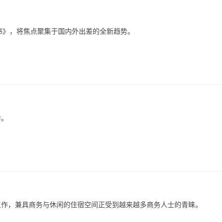
场白皮书》，将焦点聚集于国内外出差的全新趋势。
命。
工作，兼具商务与休闲的住宿空间正受到越来越多商务人士的青睐。