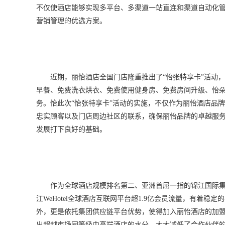
不仅使酒店能够实现多平台、多渠道一站直连和渠道自动化
营销管理的优选方案。
近期，丽怡酒店全国门店隆重推出了“怡张特享卡”活动
早餐、免费洗衣烘衣、免费使用健身房、免费房间升级、怡
务。怡此次“怡张特享卡”活动的实施，不仅作为丽怡酒店品
忠实顾客以及门店周边社区的联系，确保丽怡品牌的卓越服
发展打下良好的基础。
作为全球酒店规模排名第二、亚洲首屈一指的锦江国际
江WeHotel全球酒店互联网平台超1.9亿会员流量，有着
外，更是依托集团供应链平台优势，使得加入丽怡酒店的加盟
出超越市场同等级中高端酒店的水分，大大减低了合作伙伴