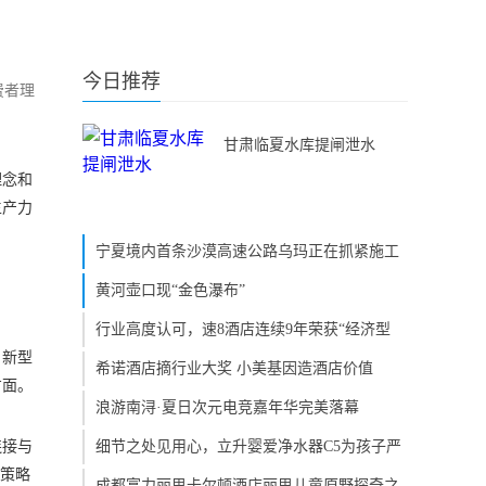
今日推荐
费者理
甘肃临夏水库提闸泄水
理念和
生产力
宁夏境内首条沙漠高速公路乌玛正在抓紧施工
黄河壶口现“金色瀑布”
行业高度认可，速8酒店连续9年荣获“经济型
，新型
希诺酒店摘行业大奖 小美基因造酒店价值
方面。
浪游南浔·夏日次元电竞嘉年华完美落幕
连接与
细节之处见用心，立升婴爱净水器C5为孩子严
该策略
成都富力丽思卡尔顿酒店丽思儿童原野探奇之