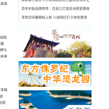
行高效
百年护肤品牌跨界｜在丽江打造亚洲首家婕珞
享筑空间暑期档上新 川渝网红打卡地免费游
费自助
质服
品牌与
的未来
共享锦
，此
创造