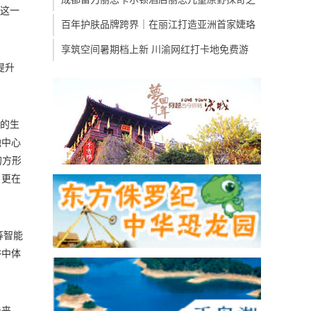
。这一
百年护肤品牌跨界｜在丽江打造亚洲首家婕珞
享筑空间暑期档上新 川渝网红打卡地免费游
提升
特的生
融中心
的方形
，更在
等智能
浴中体
未来，