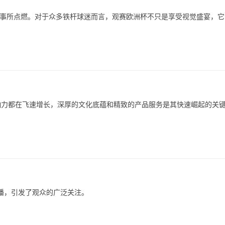
uo;赛事所点燃。对于众多铁杆球迷而言，观赛欧洲杯不只是享受视觉盛宴，
响力都在飞速增长，深厚的文化底蕴和精致的产品服务是其快速崛起的关
热播，引发了观众的广泛关注。