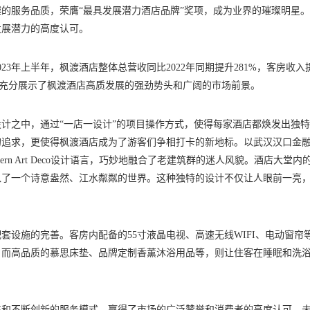
的服务品质，荣膺“最具发展潜力酒店品牌”奖项，成为业界的璀璨明星
发展潜力的高度认可。
3年上半年，枫渡酒店整体总营收同比2022年同期提升281%，客房收入
据，充分展示了枫渡酒店高质发展的强劲势头和广阔的市场前景。
计之中，通过“一店一设计”的项目操作方式，使得每家酒店都焕发出独
的追求，更使得枫渡酒店成为了游客们争相打卡的新地标。以武汉汉口金
n Art Deco设计语言，巧妙地融合了老建筑群的迷人风貌。酒店大堂内
入了一个诗意盎然、江水粼粼的世界。这种独特的设计不仅让人眼前一亮
设施的完善。客房内配备的55寸液晶电视、高速无线WIFI、电动窗帘
。而高品质的慕思床垫、品牌定制香薰沐浴用品等，则让住客在睡眠和洗
略和不断创新的服务模式，赢得了市场的广泛赞誉和消费者的高度认可。