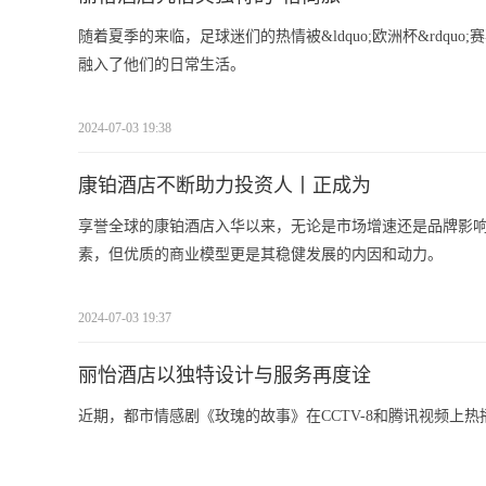
随着夏季的来临，足球迷们的热情被&ldquo;欧洲杯&rdq
融入了他们的日常生活。
2024-07-03 19:38
康铂酒店不断助力投资人丨正成为
享誉全球的康铂酒店入华以来，无论是市场增速还是品牌影
素，但优质的商业模型更是其稳健发展的内因和动力。
2024-07-03 19:37
丽怡酒店以独特设计与服务再度诠
近期，都市情感剧《玫瑰的故事》在CCTV-8和腾讯视频上