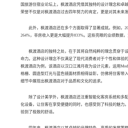
国旅游住宿业论坛上，枫渡酒店凭借其独特的设计理念和卓越
荣誉不仅是对枫渡酒店过去四年努力的肯定，更是对其未来
此外，枫渡酒店还在多个方面取得了显著成就。例如，202
264%，非房收入更是大幅提升833%。这些亮眼的业绩数
枫渡酒店的独特之处，在于其将自然纯粹的理念贯穿于设
命力。这种设计理念不仅满足了现代消费者对于个性和体验
枫渡酒店为例，该酒店以汉口江滩月夜为设计元素，运用Moder
格栅、圆造型灯光与蓝色镜面材质相得益彰，仿佛将住客带
细节中展现出枫渡酒店对于品质和文化的追求。
除了设计美学外，枫渡酒店还注重智能化客房系统和多配套
化设备，让住客在享受便捷的同时，也感受到了科技的魅力
验到了极致的舒适。
四年来，枫渡酒店以其卓越的品牌特色、高质的发展策