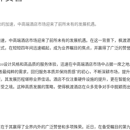
势的加速，中高端酒店市场迎来了前所未有的发展机遇。
加速，中高端酒店市场迎来了前所未有的发展机遇。在这一背景下，枫渡
模式，在短短四年间迅速崛起，成为业界瞩目的焦点，并赢得了广泛的赞
 Deco设计风格和高品质的服务体验，迅速在中高端酒店市场中占据一席之
者最纯粹的需求，回归服务本质并保持质感”的初心，不断深耕市场，提
模，其发展历程堪称业界佳话。酒店不仅注重硬件设施的提升，更在智能
享受之境。这种高质发展的策略，使得枫渡酒店在众多竞争对手中脱颖而
更在于其赢得了业界内外的广泛赞誉和多项殊荣。近日，在备受瞩目的第