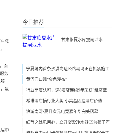
今日推荐
甘肃临夏水库提闸泄水
酒店凭
誉。
地。面
宁夏境内首条沙漠高速公路乌玛正在抓紧施工
升服务
黄河壶口现“金色瀑布”
化服
出，赢
行业高度认可，速8酒店连续9年荣获“经济型
希诺酒店摘行业大奖 小美基因造酒店价值
浪游南浔·夏日次元电竞嘉年华完美落幕
细节之处见用心，立升婴爱净水器C5为孩子严
九届中
成都富力丽思卡尔顿酒店丽思儿童原野探奇之