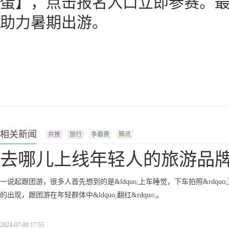
蛋】，点击报名入口立即参赛。最高
助力暑期出游。
相关新闻
共推
旅行
争霸赛
腾讯
去哪儿上线年轻人的旅游品
一说起跟团游，很多人首先想到的是&ldquo;上车睡觉，下车拍照&rd
的出现，跟团游在年轻群体中&ldquo;翻红&rdquo;。
2024-07-09 17:55