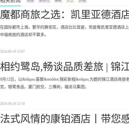
相关新闻
商旅
新时代
睡眠
人士
升级
魔都商旅之选：凯里亚德酒
在国际都市上海，繁华的静安区，酒店比比皆是，但是像凯里亚德酒店上
中端商旅的酒店却不算多。
2024-09-19 15:07
相约鹭岛,畅谈品质差旅 | 锦
9月12日，以&ldquo;荟聚&middot;锦彩新程&rdquo;为题的
克，银鹭食品，厦门航空，三棵树，福龙马集团。
2024-09-19 12:10
法式风情的康铂酒店丨带您