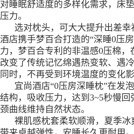
对睡眠舒适度的多样化需求，床
压力。
选对枕头，可大大提升出差幸福
酒店携手梦百合打造的“深睡0压
力，梦百合专利的非温感0压棉，
改变了传统记忆绵遇热变软、遇
同时，不再受到环境温度的变化
宜尚酒店“0压房深睡枕”在发
结构，吸收压力，达到3~5秒慢
颈曲线维持自然状态。
裸肌感枕套柔软顺滑，夏季冰爽
带来卓越弹性，安睡长久更耐用