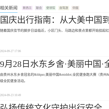
相关新闻
新西兰
联合
使领馆
自驾游
中国
国庆出行指南：从大美中国
随着国庆佳节的脚步日益临近，小区门头、马路边和景点里都开始挂起红
2024-09-27 17:06
9月28日水东乡舍·美丽中国·
由贵州水东乡舍冠名的&ldquo;美丽中国&middot;全民健身跑大赛（贵州&
级全民健身活动。
2024-09-23 10:49
弘扬传统文化守护出行安全 