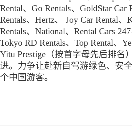
Rental、Go Rentals、GoldStar Car 
Rentals、Hertz、 Joy Car Rental、
Rentals、National、Rental Cars
Tokyo RD Rentals、Top Rental、Ye
Yitu Prestige（按首字母先
进。力争让赴新自驾游绿色、安
个中国游客。