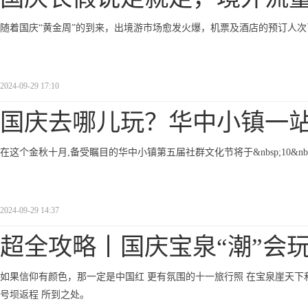
随着国庆“黄金周”的到来，出境游市场愈发火爆，机票及酒店的预订人
2024-09-29 17:10
国庆去哪儿玩？华中小镇一
在这个金秋十月,备受瞩目的华中小镇第五届社群文化节将于&nbsp;10&nbsp;月&nbs
2024-09-29 14:37
超全攻略丨国庆宝泉“潮”会
如果信仰有颜色，那一定是中国红 更有氛围的十一旅行照 在宝泉崖天下
号坝返程 所到之处。