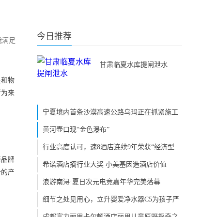
今日推荐
我满足
甘肃临夏水库提闸泄水
足和物
行为来
宁夏境内首条沙漠高速公路乌玛正在抓紧施工
黄河壶口现“金色瀑布”
行业高度认可，速8酒店连续9年荣获“经济型
择品牌
希诺酒店摘行业大奖 小美基因造酒店价值
势的产
浪游南浔·夏日次元电竞嘉年华完美落幕
细节之处见用心，立升婴爱净水器C5为孩子严
成都富力丽思卡尔顿酒店丽思儿童原野探奇之