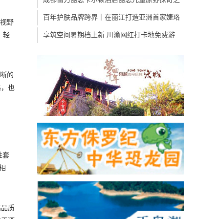
百年护肤品牌跨界｜在丽江打造亚洲首家婕珞
球视野
、轻
享筑空间暑期档上新 川渝网红打卡地免费游
不断的
路，也
性套
相
高品质