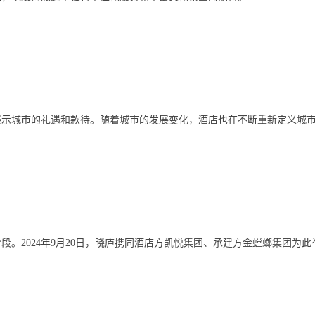
展示城市的礼遇和款待。随着城市的发展变化，酒店也在不断重新定义城
。2024年9月20日，晓庐携同酒店方凯悦集团、承建方金螳螂集团为此