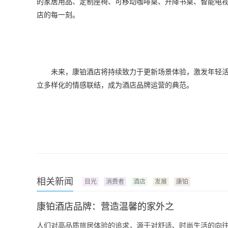
的家居用品、定制座椅、可移动咖啡桌、升降书桌、智能电
店的每一刻。
未来，康铂酒店将持续致力于更新场景体验，激发年轻
立多样化的情感联结，成为酒店品牌运营的典范。
相关新闻
目光
消费者
酒店
发展
康铂
康铂酒店品牌：营造温馨的家外之
人们对高品质旅居体验的追求，源于对舒适、时尚生活的向