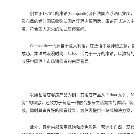
创立于1976年的康铂(Campanile)源自法国卢浮酒
及布局的锦江国际收购法国卢浮酒店集团后，康铂正式进入中
奢、符合国人需求的法式居停空间。
Campanile一词源自于意大利语，在法语中是钟楼之
成功。集法式浪漫时尚、年轻、活力于一身的康铂，以独特
收获中国酒店市场消费者的由衷喜爱。
以康铂酒店客房产品为例，其酒店产品从 Urban 系列、Natu
房” 的理念，还致力于营造一种融合旅居生活氛围的体验。
成，同时具备良好的隔音效果，为住客提供一站式解决方案
此外，客房内部采用低饱和度色彩系，营造出自然、现