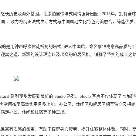
店集团，悠长历史及海外基因，让康铂自带法式风情强势出圈 ; 2015年，拥有全
国 ，致力将纯正法式生活方式与中国属地文化特色完美融合，缔造优质
意，指的是用钟声呼唤信徒祈祷的塔楼; 进入中国后，命名康铂寓意高品质与
的迎宾之道、新颖的设计理念以及出众的旅居风格，铺就了坚实的成长之
ral 系列逐步发展到最新的 Studio 系列。Studio 客房不仅体现了 “功能
客房空间布局高效实用且多功能，办公区、休闲区和起居区相互独立又相辅
，满足办公、休闲和住宿等多种需求。
代且富有质感的氛围，有助于缓解身心疲劳，提升住客整体体验。同时，