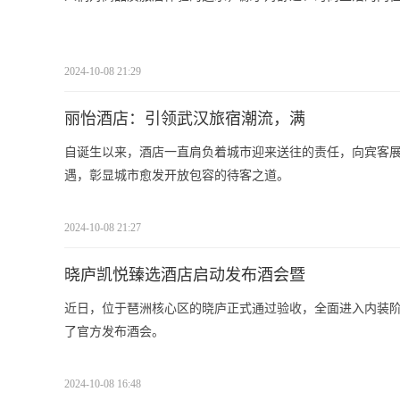
2024-10-08 21:29
丽怡酒店：引领武汉旅宿潮流，满
自诞生以来，酒店一直肩负着城市迎来送往的责任，向宾客
遇，彰显城市愈发开放包容的待客之道。
2024-10-08 21:27
晓庐凯悦臻选酒店启动发布酒会暨
近日，位于琶洲核心区的晓庐正式通过验收，全面进入内装阶段
了官方发布酒会。
2024-10-08 16:48