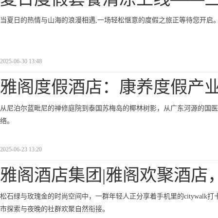
当夏日的热情与山海的浪漫相遇,一场轻松惬意的度假之旅正等待您开启
2025-06-30 13:48
雅阁度假酒店：康养度假产
从尼泊尔蓝毗尼的禅修庭院到泰国苏梅岛的椰林树影，从广东河源的国医
络。
2025-06-23 13:20
雅阁酒店集团|雅阁欢聚酒店
松石绿与玫瑰金的时尚空间中，一群年轻人正分享着手机里的citywal
市探索与夜晚的社群欢聚自然衔接。