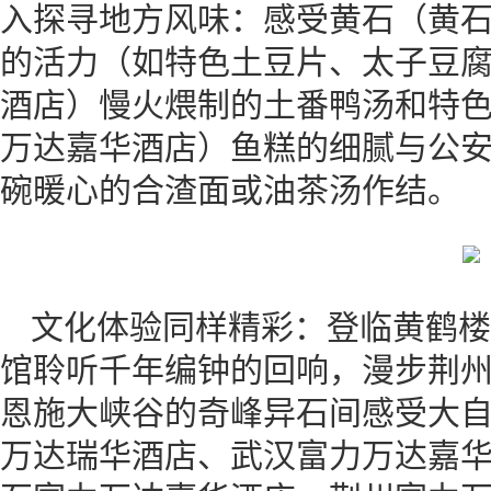
入探寻地方风味：感受黄石（黄
的活力（如特色土豆片、太子豆
酒店）慢火煨制的土番鸭汤和特
万达嘉华酒店）鱼糕的细腻与公
碗暖心的合渣面或油茶汤作结。
文化体验同样精彩：登临黄鹤楼
馆聆听千年编钟的回响，漫步荆
恩施大峡谷的奇峰异石间感受大
万达瑞华酒店、武汉富力万达嘉