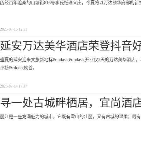
历经百年沧桑的山塘街816号李氏祇適义庄，今夏将以万达颐华府邸的新
2025-07-15 12:51
延安万达美华酒店荣登抖音
盛夏的延安迎来文旅新地标&mdash;&mdash;开业仅3天的万达美华酒店
评榜&rdquo;榜首。
2025-07-14 17:37
寻一处古城畔栖居，宜尚酒
丽江是一座充满魅力的城市，它既有雪山的壮丽，又有古城的温柔；既有