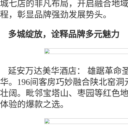
城七店的非凡布局，开启融合地
程，彰显品牌强劲发展势头。
多城绽放，诠释品牌多元魅力
延安万达美华酒店： 雄踞革命
华。196间客房巧妙融合陕北窑
壮阔。毗邻宝塔山、枣园等红色
体验的爆款之选。