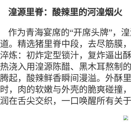
湟源里脊：酸辣里的河湟烟火
作为青海宴席的“开席头牌”，
道。精选猪里脊中段，去尽筋膜
淬炼：初炸定型锁汁，复炸逼出
热浇入用湟源陈醋、黑木耳熬制的
腾起，酸辣鲜香瞬间漫溢。外酥
时，肉的软嫩与外壳的脆爽碰撞
润在舌尖交织，一口唤醒所有关