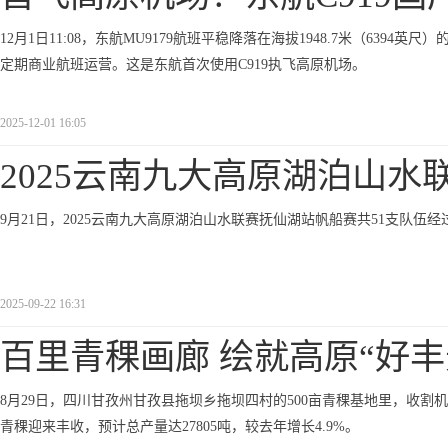
12月1日11:08，东航MU9179航班平稳降落在海拔1948.7米（639
定期商业航班运营。这是东航首次使用C919执飞高原机场。
2025-12-01 16:05
2025云南九大高原湖泊山水
9月21日，2025云南九大高原湖泊山水联赛抚仙湖站帆船赛共51支队伍
2025-09-22 16:31
百里青稞画廊 绘就高原“好丰
8月29日，四川甘孜州甘孜县拖坝乡拖坝四村的500亩青稞基地里，收割
青稞迎来丰收，预计总产量达27805吨，较去年增长4.9%。