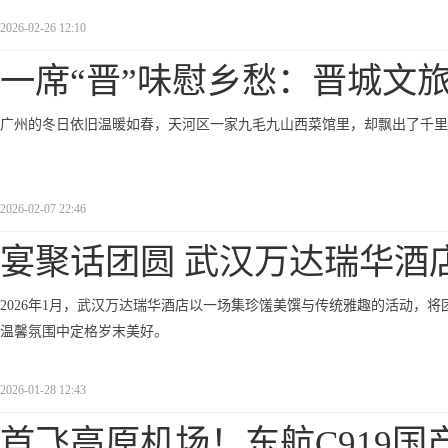
2026-02-26 12:10
一席“晋”味慰乡愁：晋城文
广州的冬日依旧温暖如春，天河区一家九毛九山西菜馆里，却飘出了千里之外的陈
2026-02-07 22:46
宴聚话团圆 武汉万达瑞华酒
2026年1月，武汉万达瑞华酒店以一场集珍馐美馔与传统雅趣的活动，
温馨氛围中定格岁末美好。
2026-01-28 12:43
首飞高原机场！东航C919国