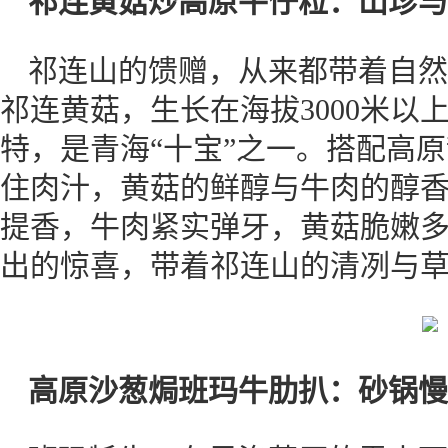
祁连黄菇炒高原牛仔粒：山珍与
祁连山的馈赠，从来都带着自然
祁连黄菇，生长在海拔3000米以
特，是青海“十宝”之一。搭配高
住肉汁，黄菇的鲜醇与牛肉的醇
提香，牛肉紧实弹牙，黄菇脆嫩
出的惊喜，带着祁连山的清冽与
高原沙葱焗班玛牛肋扒：砂锅慢