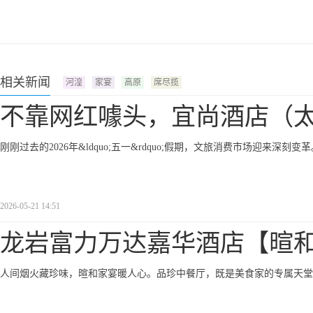
相关新闻
河湟
家宴
高原
席尽揽
不靠网红噱头，宜尚酒店（
刚刚过去的2026年&ldquo;五一&rdquo;假期，文旅消费市场迎来深刻变
2026-05-21 14:51
龙岩富力万达嘉华酒店【暄
人间烟火藏珍味，暄和家宴暖人心。品珍中餐厅，既是美食家的专属天堂