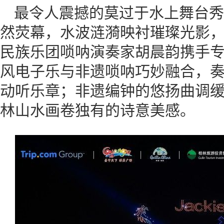
最令人震撼的莫过于水上舞台秀
然荧幕，水波涟漪映衬璀璨光影
民族乐团唢呐演奏家胡晨韵携手
风电子乐与非遗唢呐巧妙融合，
动听乐章；非遗编钟的悠扬曲调
林山水画卷独有的诗意美感。