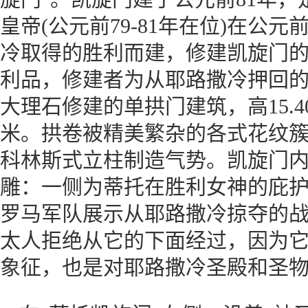
皇帝(公元前79-81年在位)在公
冷取得的胜利而建，修建凯旋门
利品，修建者为从耶路撒冷押回
大理石修建的单拱门建筑，高15.40米
米。拱卷被精美繁杂的各式花纹
科林斯式立柱制造气势。凯旋门
雕：一侧为蒂托在胜利女神的庇
罗马军队展示从耶路撒冷掠夺的
太人拒绝从它的下面经过，因为
象征，也是对耶路撒冷圣殿和圣