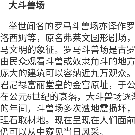
大斗兽场
举世闻名的罗马斗兽场亦译作罗
洛西姆等，原名弗莱文圆形剧场，建
马文明的象征。罗马斗兽场是古
由民众观看斗兽或奴隶角斗的地方
庞大的建筑可以容纳近九万观众
君尼禄富丽堂皇的金宫原址，于公
在公元6世纪的衰落，大斗兽场逐
的年间，斗兽场多次遭地震损坏
理石取材地。现在呈现在人们面
仍可以从中窥见当日风采。