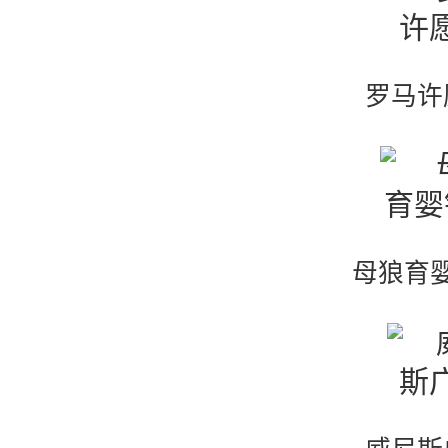
罗马许
母狼育