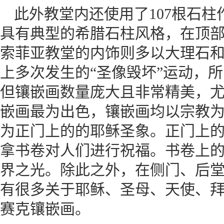
此外教堂内还使用了107根石
具有典型的希腊石柱风格，在顶
索菲亚教堂的内饰则多以大理石
上多次发生的“圣像毁坏”运动，
但镶嵌画数量庞大且非常精美，
嵌画最为出色，镶嵌画均以宗教
为正门上的的耶稣圣象。正门上
拿书卷对人们进行祝福。书卷上
界之光。除此之外，在侧门、后
有很多关于耶稣、圣母、天使、
赛克镶嵌画。