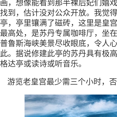
画，想像能看到那半裸后妃们嬉
找到，估计没对公众开放。我觉
亭，亭里镶满了磁砖，这里是皇
最高处，是苏丹专属咖啡厅，坐在
普鲁斯海峡美景尽收眼底，令人
此。据说修建此亭的苏丹具有极
格达亭或读诗或听音乐。
游览老皇宫最少需三个小时，否