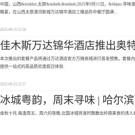
中国，山西&middot;太原&mdash;&mdash;2025年9月11日，&ld
晚宴，在山西太原潇河新城万达锦华酒店三楼品珍中餐厅圆满...
2025-09-25 22:58
佳木斯万达锦华酒店推出奥
本次推出的套餐产品将通过万达酒店官方万微商城进行首发预售。套餐内
提供一站式的高品质欢度假日体验
2025-09-25 22:57
冰城粤韵，周末寻味 | 哈尔
金秋十月,每逢周五、周六的夜晚,北国冰城将准时飘散出岭南美食的诱人