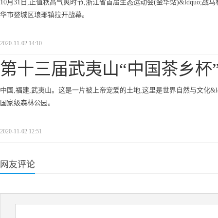
10月31日,正值秋高气爽时节,浙江省首届生态运动会(金华站)&ldquo;战马杯
华市婺城区琅琊镇拉开战幕。
2020-11-02 14:10
第十三届武夷山“中国茶乡杯
中国,福建,武夷山。这是一片被上帝宠爱的土地,这里是世界自然与文化&ldq
国家级森林公园。
2020-11-02 12:51
网友评论