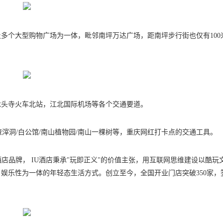
多个大型购物广场为一体，毗邻南坪万达广场，距南坪步行街也仅有100
龙头寺火车北站，江北国际机场等各个交通要道。
渣滓洞/白公馆/南山植物园/南山一棵树等，重庆网红打卡点的交通工具。
店品牌， IU酒店秉承"玩即正义"的价值主张，用互联网思维建设以酷玩
娱乐性为一体的年轻态生活方式。创立至今，全国开业门店突破350家，