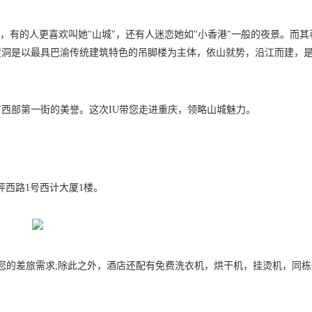
，有的人更喜欢叫她"山城"，还有人迷恋她如"小香港"一般的夜景。而其
崖洞是以最具巴渝传统建筑特色的吊脚楼为主体，依山就势，沿江而建，
西部第一街的美誉。这次IU带您走进重庆，领略山城魅力。
坪西路1号西计大厦1楼。
足您的差旅需求;除此之外，酒店还配有免费洗衣机，烘干机，挂烫机，同