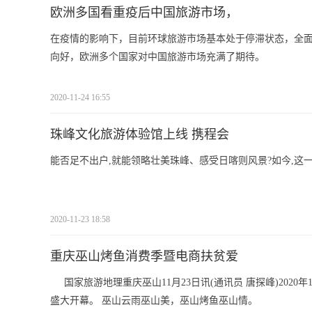
欧洲多国看重疫后中国旅游市场，
在疫情的影响下，目前环球旅游市场基本处于停滞状态，全
向好，欧洲多个国家对中国旅游市场充满了期待。
2020-11-24 16:55
珠峰文化旅游体验馆上线 携程会
能否足不出户,就能领略壮美珠峰、感受日喀则风景?如今,这
2020-11-23 18:58
重庆巫山烤鱼消费季暨电商扶贫爱
国家旅游地理重庆巫山11月23日讯(通讯员 唐探峰)20
盛大开幕。 巫山云雨巫山美，巫山烤鱼巫山情。