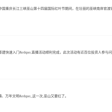
前，中国重庆长江三峡巫山第十四届国际红叶节期间，在壮丽的巫峡南岸官渡
酒店3.0升级筹建快速入门&rdquo;直播活动顺利完成，此次活动有近百位投资人参与
、万年文明&rdquo;,这一次,巫山又要红了。