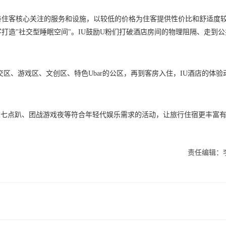
善住客核心关注的服务和设施，以较低的价格为住客提供性价比和舒适度
打造"社交型睡眠空间"。IU鼓励U粉们打破酒店房间的物理阻隔、走到公
了社交区、游戏区、文创区、特色Ubar的公区，再到客房入住，IU酒店的体验
周末七点趴、团战游戏夜等符合年轻代娱乐需求的活动，让旅行住宿更丰富
责任编辑：