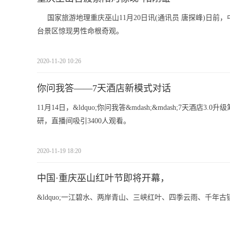
国家旅游地理重庆巫山11月20日讯(通讯员 唐探峰)日
台景区惊现男性命根奇观。
2020-11-20 10:26
你问我答——7天酒店新模式对话
11月14日，&ldquo;你问我答&mdash;&mdash;7天
研，直播间吸引3400人观看。
2020-11-19 18:20
中国·重庆巫山红叶节即将开幕，
&ldquo;一江碧水、两岸青山、三峡红叶、四季云雨、千年古镇