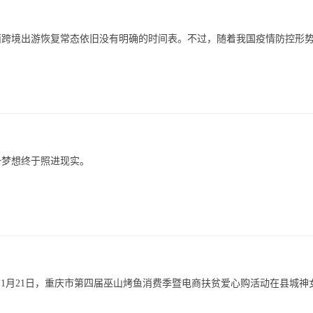
面跨境出游恢复常态依旧没有明确的时间表。不过，随着我国疫情防控形
一梦想终于照进现实。
20年11月21日，重庆市第四届巫山烤鱼消费季暨电商扶贫爱心购活动在县城神