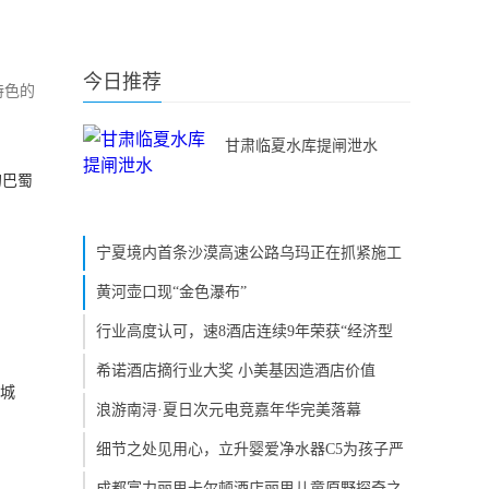
今日推荐
特色的
甘肃临夏水库提闸泄水
的巴蜀
宁夏境内首条沙漠高速公路乌玛正在抓紧施工
黄河壶口现“金色瀑布”
行业高度认可，速8酒店连续9年荣获“经济型
希诺酒店摘行业大奖 小美基因造酒店价值
的城
浪游南浔·夏日次元电竞嘉年华完美落幕
细节之处见用心，立升婴爱净水器C5为孩子严
成都富力丽思卡尔顿酒店丽思儿童原野探奇之