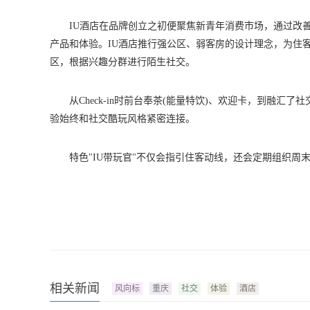
IU酒店在品牌创立之初便聚焦新青年消费市场，通过改
产品和体验。IU酒店推行强公区、弱客房的设计理念，为住客
区，根据兴趣分群进行陌生社交。
从Check-in时前台奉茶(能量特饮)、欢迎卡，到融汇
验始终和社交酷玩风格紧密连接。
特色"IU带玩官"不仅会指引住客动线，还会定期组织
相关新闻
风向标
重庆
社交
体验
酒店