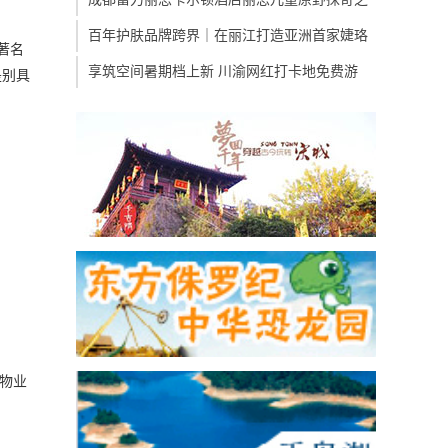
百年护肤品牌跨界｜在丽江打造亚洲首家婕珞
著名
享筑空间暑期档上新 川渝网红打卡地免费游
是别具
栋物业