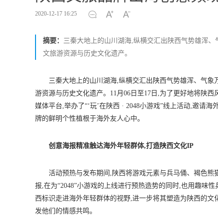
2020-12-17 16:25
摘要：
三秦大地上的山川湖海,纵横交汇出陕西气势雄浑、
文旅游资源与历史文化遗产。
三秦大地上的山川湖海,纵横交汇出陕西气势雄浑、气象
游资源与历史文化遗产。11月06日至17日,为了更好地将陕西风貌、三
媒体平台,举办了“‘玩’在陕西 · 2048小游戏”线上活动,
牌的鲜明个性植根于海外友人心中。
创意海报精准触达海外年轻群体,打造陕西文化IP
活动预热与发布期间,陕西将游戏元素与兵马俑、褐色熊
报,在为“2048”小游戏的上线进行预热造势的同时,也用趣
西标识走进海外年轻群体的视野,进一步将其塑造为陕西的文化
发他们的情感共鸣。