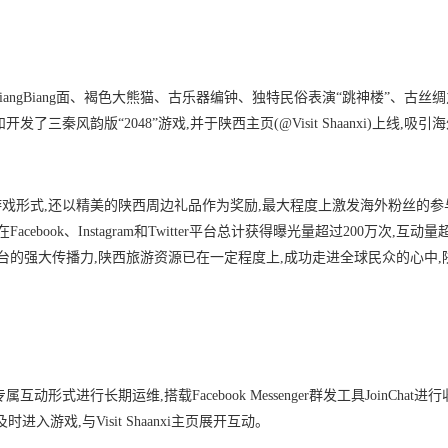
iangBiang面、褐色大熊猫、古乐器编钟、独特民俗表演“跳神楼”、古丝
风韵版“2048”游戏,并于陕西主页(@Visit Shaanxi)上线,吸引
戏形式,还以精美的陕西周边礼品作为奖励,最大程度上激发海外粉丝的参
book、Instagram和Twitter平台总计获得曝光量超过200万次,互动量超
平台的强大传播力,陕西旅游资源已在一定程度上,成功走进全球民众的心中,
式进行长期运维,搭载Facebook Messenger群发工具JoinChat进
游戏,与Visit Shaanxi主页展开互动。