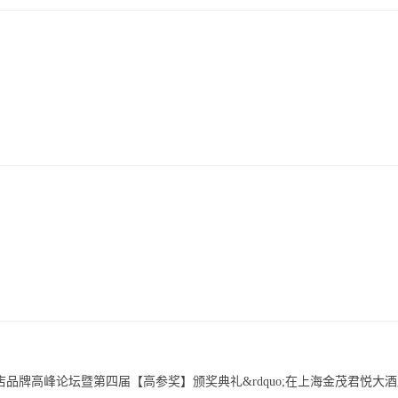
0中国酒店品牌高峰论坛暨第四届【高参奖】颁奖典礼&rdquo;在上海金茂君悦大