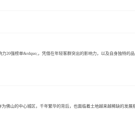
影响力20强榜单&rdquo;，凭借在年轻客群突出的影响力，以及自身独特的
作为佛山的中心城区，千年繁华的背后，也面临着土地越来越稀缺的发展