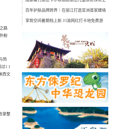
百年护肤品牌跨界｜在丽江打造亚洲首家婕珞
享筑空间暑期档上新 川渝网红打卡地免费游
绸之路
海外粉
与热
过1.1
陕西文
行收录整