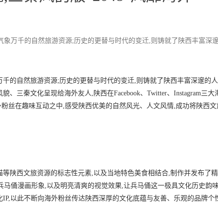
气象万千的自然旅游资源;历史的更替与时代的变迁,则铸就了陕西丰富深
万千的自然旅游资源;历史的更替与时代的变迁,则铸就了陕西丰富深邃的
秦文化呈现给海外友人,陕西在Facebook、Twitter、Instagram三
邀请海外粉丝在趣味互动之中,感受陕西优美的自然风光、人文风情,成功将陕西
猫等陕西文旅资源的标志性元素,以及当地特色美食相结合,制作并发布了
味性兵马俑漫画形象,以及明亮清爽的视觉效果,让兵马俑这一极具文化历史韵
IP,以此不断向海外粉丝传达陕西深厚的文化底蕴与友善、乐观的品牌个性