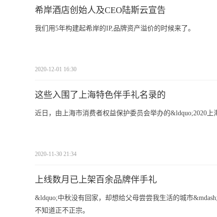
希岸酒店创始人及CEO陆斯云宣告
我们用5年构建起希岸的IP,品牌资产溢价的时候来了。
2020-12-01 16:30
这些入围了上海特色伴手礼名录的
近日，由上海市消费者权益保护委员会举办的&ldquo;2020上
2020-11-30 21:34
上线数月已上架百余品牌伴手礼
&ldquo;中秋没有回家，却想给父母尝尝我生活的城市&mda
不知道正不正宗。