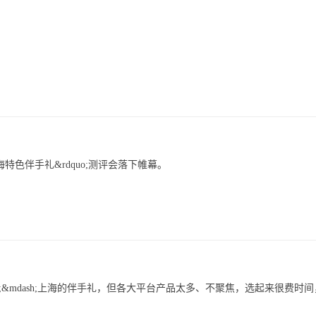
海特色伴手礼&rdquo;测评会落下帷幕。
sh;&mdash;上海的伴手礼，但各大平台产品太多、不聚焦，选起来很费时