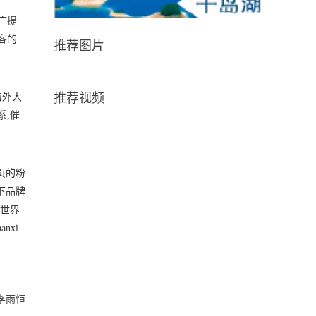
广提
客的
推荐图片
推荐视频
海外大
系,催
主页的粉
当下品牌
向世界
nxi
李雨恒