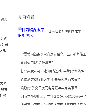
今日推荐
邃的人
甘肃临夏水库提闸泄水
人文旅
大海外新
文旅品
宁夏境内首条沙漠高速公路乌玛正在抓紧施工
黄河壶口现“金色瀑布”
行业高度认可，速8酒店连续9年荣获“经济型
希诺酒店摘行业大奖 小美基因造酒店价值
精美海
浪游南浔·夏日次元电竞嘉年华完美落幕
味的陕
,激
细节之处见用心，立升婴爱净水器C5为孩子严
成都富力丽思卡尔顿酒店丽思儿童原野探奇之