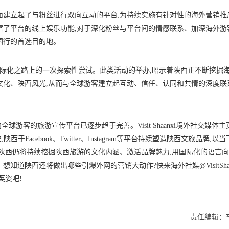
面建立起了与粉丝进行双向互动的平台,为持续实施有针对性的海外营销推
富了平台的线上娱乐功能,对于深化粉丝与平台间的情感联系、加深海外游
国行的首选目的地。
品牌在国际化之路上的一次探索性尝试。此类活动的举办,昭示着陕西正不断挖掘
文化、陕西风光,从而与全球游客建立起互动、信任、认同和共情的深度联
搭建起的面向全球游客的旅游宣传平台已逐步趋于完善。Visit Shaanxi境外社交媒体
西于Facebook、Twitter、Instagram等平台持续塑造陕西文旅品牌,以
,陕西仍将持续挖掘陕西旅游的文化内涵、激活品牌魅力,用国际化的语言
道陕西还将做出哪些引爆外网的营销大动作?快来海外社媒@VisitShaa
英姿吧!
责任编辑：