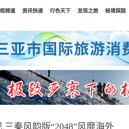
视频道
资讯快递
行色天下
发现之旅
秘境探踪
三秦风韵版“2048”风靡海外