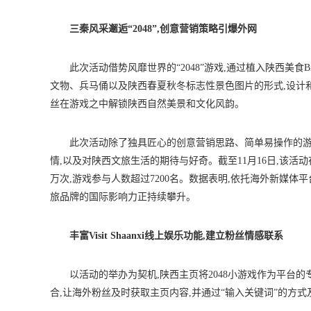
三秦风采邂逅“2048”,创意营销策略引爆外网
此次活动借势风靡世界的“2048”游戏,通过植入陕西美食B
文物、兵马俑以及陕西春夏秋冬标志性景色图片的形式,设计和开发了三秦
丝在游戏之中解锁陕西自然美景和文化风韵。
此次活动除了独具匠心的创意营销思路、简单易操作的游
情,以及对陕西文旅生活的期待与好奇。截至11月16日,该活动在Face
万次,游戏参与人数超过7200名。数据表明,依托海外新媒体
旅品牌的国际影响力正持续攀升。
丰富Visit Shaanxi线上娱乐功能,建立粉丝情感联系
以活动的举办为契机,陕西主页将2048小游戏作为平台的专属互动形
合,让海外粉丝及时获取主页内容,并通过“输入关键词”的方式及时进入