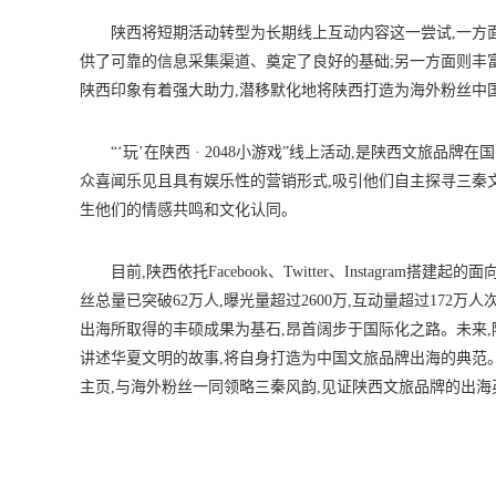
陕西将短期活动转型为长期线上互动内容这一尝试,一方
供了可靠的信息采集渠道、奠定了良好的基础;另一方面则丰
陕西印象有着强大助力,潜移默化地将陕西打造为海外粉丝中
“‘玩’在陕西 · 2048小游戏”线上活动,是陕西文旅
众喜闻乐见且具有娱乐性的营销形式,吸引他们自主探寻三秦
生他们的情感共鸣和文化认同。
目前,陕西依托Facebook、Twitter、Instagram
丝总量已突破62万人,曝光量超过2600万,互动量超过172万人次,陕
出海所取得的丰硕成果为基石,昂首阔步于国际化之路。未来
讲述华夏文明的故事,将自身打造为中国文旅品牌出海的典范。想知
主页,与海外粉丝一同领略三秦风韵,见证陕西文旅品牌的出海