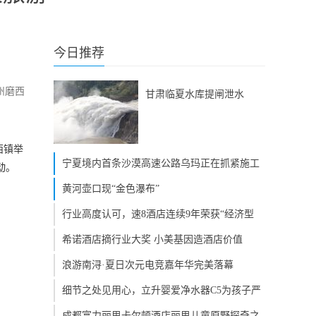
今日推荐
州磨西
甘肃临夏水库提闸泄水
西镇举
宁夏境内首条沙漠高速公路乌玛正在抓紧施工
动。
黄河壶口现“金色瀑布”
行业高度认可，速8酒店连续9年荣获“经济型
希诺酒店摘行业大奖 小美基因造酒店价值
浪游南浔·夏日次元电竞嘉年华完美落幕
细节之处见用心，立升婴爱净水器C5为孩子严
成都富力丽思卡尔顿酒店丽思儿童原野探奇之