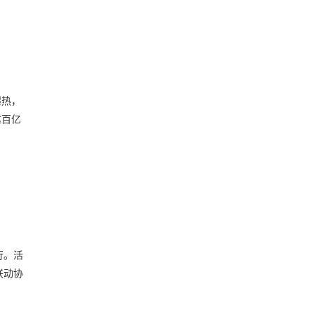
爆热，
达百亿
行。活
联动协