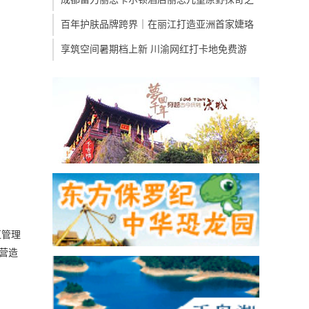
百年护肤品牌跨界｜在丽江打造亚洲首家婕珞
享筑空间暑期档上新 川渝网红打卡地免费游
区管理
营造