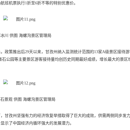
航班机票执行1折至6折不等的特别优惠价。
冰川 供图 海螺沟景区管理局
。政策推出后29天以来，甘孜州纳入监测统计范围的13家A级景区接待游
、墨石公园等主要景区游客接待量均创历史同期最好成绩，增长最大的景区
石景观 供图 海螺沟景区管理局
下，甘孜州坚强有力的经济恢复举措取得了巨大的成效，供需两侧同步发
分显示了中国经济内循环强大的发展潜力。