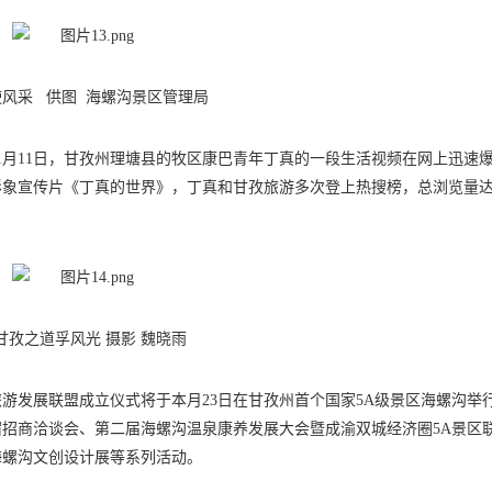
使风采 供图 海螺沟景区管理局
1月11日，甘孜州理塘县的牧区康巴青年丁真的一段生活视频在网上迅速
游形象宣传片《丁真的世界》，丁真和甘孜旅游多次登上热搜榜，总浏览量
甘孜之道孚风光 摄影 魏晓雨
游发展联盟成立仪式将于本月23日在甘孜州首个国家5A级景区海螺沟举
招商洽谈会、第二届海螺沟温泉康养发展大会暨成渝双城经济圈5A景区
海螺沟文创设计展等系列活动。