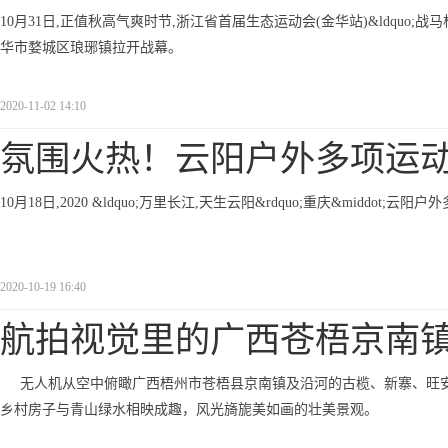
10月31日,正值秋高气爽时节,浙江省首届生态运动会(金华站)&ldquo;战马杯
华市婺城区琅琊镇拉开战幕。
2020-11-02 14:10
氛围火热！云阳户外多项运
10月18日,2020 &ldquo;万里长江,天生云阳&rdquo;重庆&midd
2020-10-19 16:40
航拍视觉里的广西苍梧京南
无人机从空中俯瞰广西梧州市苍梧县京南镇及沿河的古榄、新寨、旺安
乡村房子与青山绿水相映成趣，风光旖旎美如画的壮美景观。