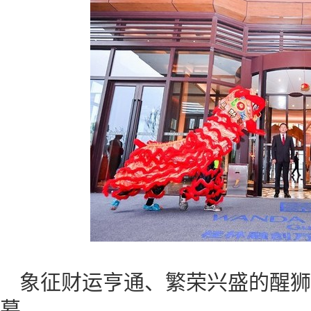
象征财运亨通、繁荣兴盛的醒狮
幕。