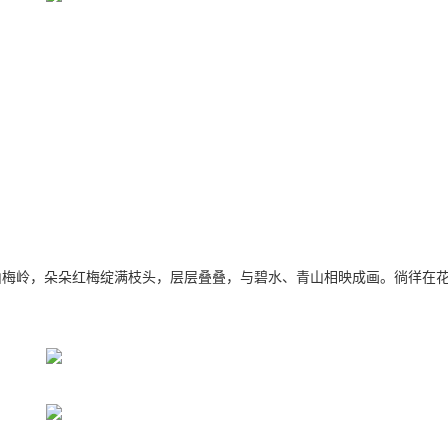
山梅岭，朵朵红梅绽满枝头，层层叠叠，与碧水、青山相映成画。徜徉在