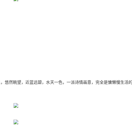
里，悠然眺望，近蓝远碧，水天一色，一派诗情画意，完全是慵懒慢生活