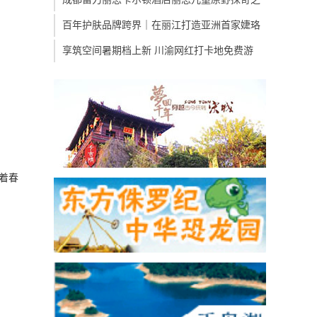
百年护肤品牌跨界｜在丽江打造亚洲首家婕珞
享筑空间暑期档上新 川渝网红打卡地免费游
着春