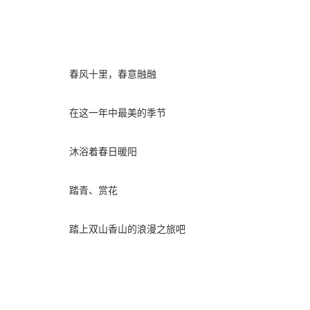
春风十里，春意融融
在这一年中最美的季节
沐浴着春日暖阳
踏青、赏花
踏上双山香山的浪漫之旅吧