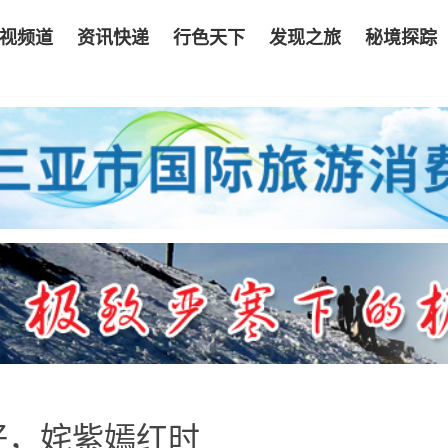
视频道
资讯快递
行色天下
发现之旅
秘境探踪
好，姹紫嫣红时