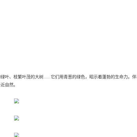
叶、枝繁叶茂的大树......它们用青葱的绿色，昭示着蓬勃的生命力。伴
亲近自然。