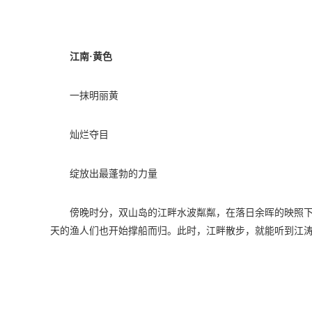
江南·黄色
一抹明丽黄
灿烂夺目
绽放出最蓬勃的力量
傍晚时分，双山岛的江畔水波粼粼，在落日余晖的映照
天的渔人们也开始撑船而归。此时，江畔散步，就能听到江