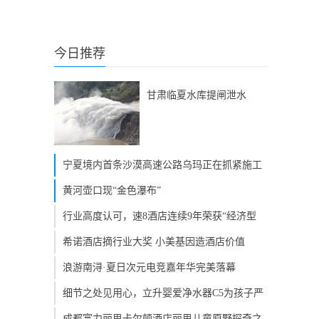
今日推荐
甘肃临夏水库提闸泄水
宁夏境内首条沙漠高速公路乌玛正在抓紧施工
黄河壶口现“金色瀑布”
行业高度认可，速8酒店连续9年荣获“经济型
希诺酒店摘行业大奖 小美基因造酒店价值
浪游南浔·夏日次元电竞嘉年华完美落幕
细节之处见用心，立升婴爱净水器C5为孩子严
成都富力丽思卡尔顿酒店丽思儿童原野探奇之