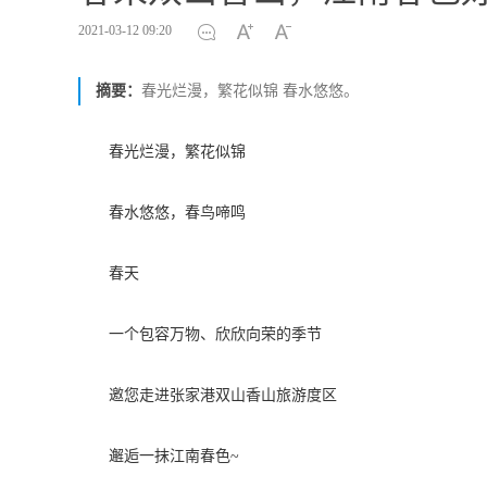
2021-03-12 09:20
摘要：
春光烂漫，繁花似锦 春水悠悠。
春光烂漫，繁花似锦
春水悠悠，春鸟啼鸣
春天
一个包容万物、欣欣向荣的季节
邀您走进张家港双山香山旅游度区
邂逅一抹江南春色~