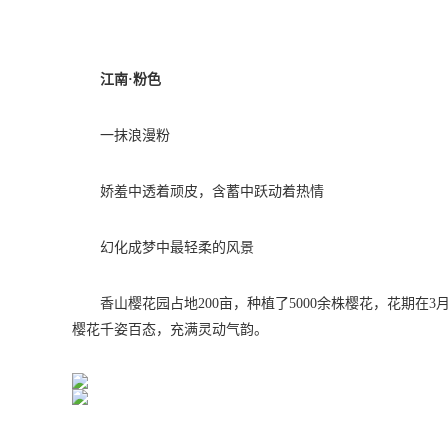
江南·粉色
一抹浪漫粉
娇羞中透着顽皮，含蓄中跃动着热情
幻化成梦中最轻柔的风景
香山樱花园占地200亩，种植了5000余株樱花，花期
樱花千姿百态，充满灵动气韵。