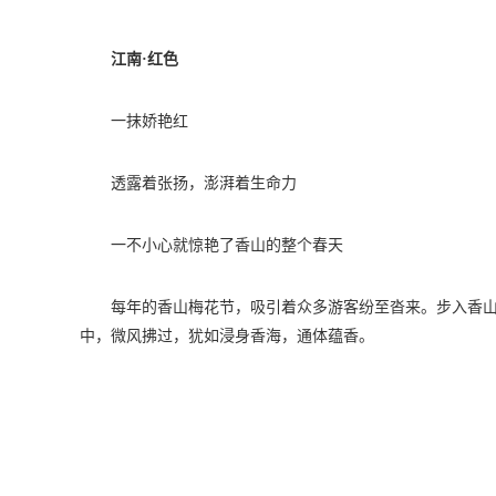
江南·红色
一抹娇艳红
透露着张扬，澎湃着生命力
一不小心就惊艳了香山的整个春天
每年的香山梅花节，吸引着众多游客纷至沓来。步入香
中，微风拂过，犹如浸身香海，通体蕴香。