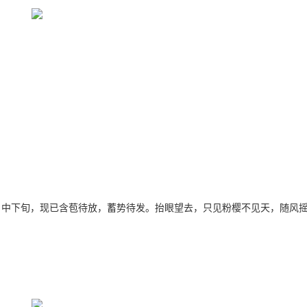
在3月中下旬，现已含苞待放，蓄势待发。抬眼望去，只见粉樱不见天，随风