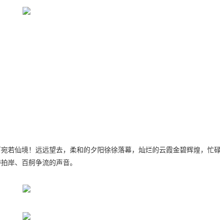
下宛若仙境！远远望去，柔和的夕阳徐徐落幕，灿烂的云霞金碧辉煌，忙
涛拍岸、百舸争流的声音。