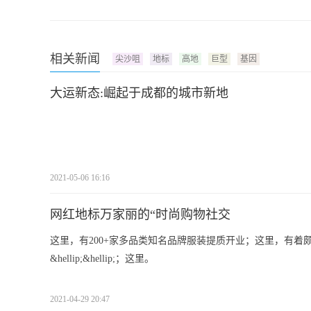
相关新闻
尖沙咀
地标
高地
巨型
基因
大运新态:崛起于成都的城市新地
2021-05-06 16:16
网红地标万家丽的“时尚购物社交
这里，有200+家多品类知名品牌服装提质开业；这里，有
&hellip;&hellip;；这里。
2021-04-29 20:47