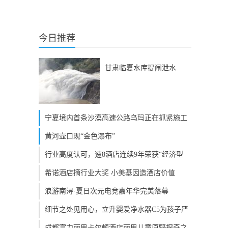
今日推荐
甘肃临夏水库提闸泄水
宁夏境内首条沙漠高速公路乌玛正在抓紧施工
黄河壶口现“金色瀑布”
行业高度认可，速8酒店连续9年荣获“经济型
希诺酒店摘行业大奖 小美基因造酒店价值
浪游南浔·夏日次元电竞嘉年华完美落幕
细节之处见用心，立升婴爱净水器C5为孩子严
成都富力丽思卡尔顿酒店丽思儿童原野探奇之