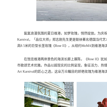
氤氲浪漫氛围的夏日维港，如梦玫瑰，悄然绽放。为庆祝一年
Karnival，「品位大师」郑志刚先生更是联袂著名德国当代艺术
高8.5米的巨型长茎玫瑰《Rose II》，从纽约MoMA到维
在饱览维港两岸景色的海滨长廊上展陈，《Rose II
市歌颂艺术优雅。作品以超现实的比例呈现，象征活力、热情及
Art Karnival的匠心之选，这朵万众瞩目的娇艳玫瑰