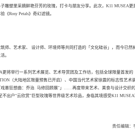
雕塑里采摘鲜艳芬芳的玫瑰，打卡与朋友分享。此次，K11 MUSEA更
Rosy Petals》奇幻滤镜。
筑师、艺术家、 设计师、环境师等共同打造的「文化硅谷」，而今已然
生活。
MUSEA更将举行一系列艺术展览、艺术导赏团及工作坊，包括全球限量首发的
ES PINK EDITION（大陆地区限量预售已开启）、中国当代艺术家徐震的标志性艺术
戏墨狂想曲：乔治. 马修回顾展"」……再度带来艺术、美食与设计交织
，足不出户“云欣赏”巨型玫瑰等世界级艺术珍品，身临其境感受K11 MUSE
责任编辑：