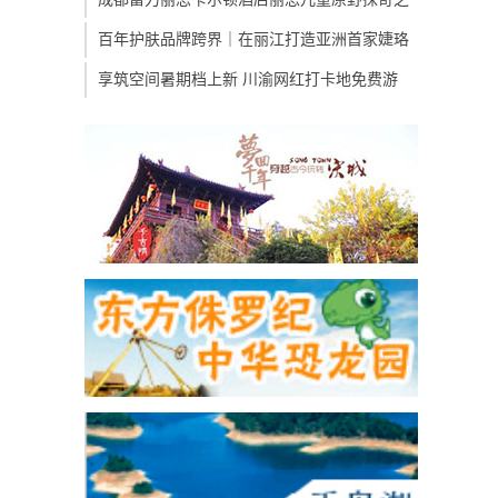
百年护肤品牌跨界｜在丽江打造亚洲首家婕珞
享筑空间暑期档上新 川渝网红打卡地免费游