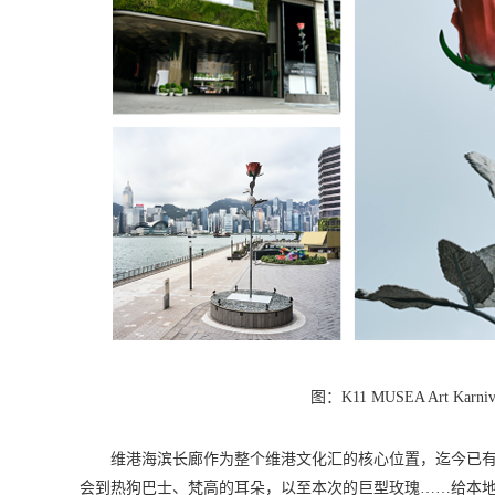
图：K11 MUSEA Art Kar
维港海滨长廊作为整个维港文化汇的核心位置，迄今已
会到热狗巴士、梵高的耳朵，以至本次的巨型玫瑰……给本