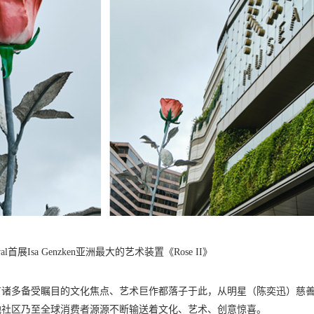
nival首展Isa Genzken亚洲最大的艺术装置《Rose II》
有诸多备受瞩目的文化焦点、艺术巨作都落子于此，从明星（陈奕迅）慈
地社区乃至全球消费者源源不断输送着文化、艺术、创意惊喜。