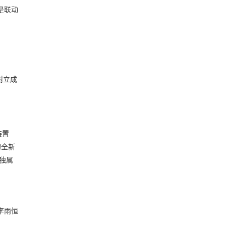
是联动
树立成
装置
的全新
A独属
李雨恒