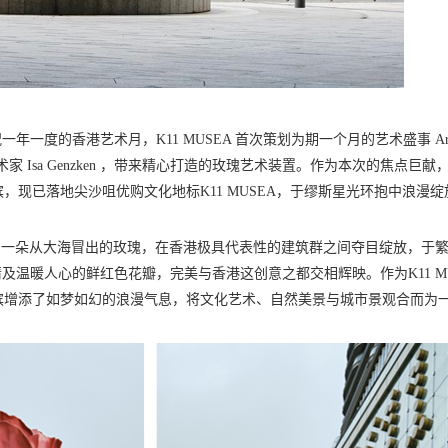
一度的香港艺术月，K11 MUSEA 首次策划为期一个月的艺术盛事 Ar
家 Isa Genzken ，带来精心打造的玫瑰艺术装置。作为本次的焦点巨献
港海滨，现已落地尖沙咀优购文化地标K11 MUSEA，于缪斯星光环抱中浪漫
》犹如一朵从大海冒出的玫瑰，在香港极具代表性的建筑群之间夺目绽放，于
温暖人心的鲜红色花瓣，完美与香港这创意之都交相辉映。作为K11 MU
为维港海滨增添了如梦如幻的浪漫气息，将文化艺术、自然美景与城市景观合而为