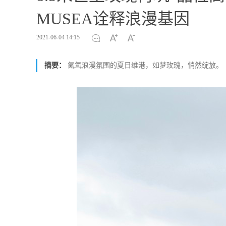
MUSEA诠释浪漫基因
2021-06-04 14:15
摘要：
氤氲浪漫氛围的夏日维港，如梦玫瑰，悄然绽放。