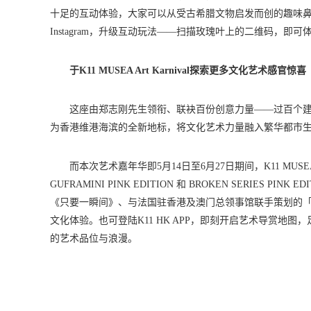
十足的互动体验，大家可以从受古希腊文物启发而创的趣味鼻子
Instagram，升级互动玩法——扫描玫瑰叶上的二维码，即可体验《
于K11 MUSEA Art Karnival探索更多文化艺术感官惊喜
这座由郑志刚先生领衔、联袂百份创意力量——过百个建
为香港维港海滨的全新地标，将文化艺术力量融入繁华都市
而本次艺术嘉年华即5月14日至6月27日期间，K11 
GUFRAMINI PINK EDITION 和 BROKEN SERI
《只要一瞬间》、与法国驻香港及澳门总领事馆联手策划的「
文化体验。也可登陆K11 HK APP，即刻开启艺术导赏地图
的艺术品位与浪漫。