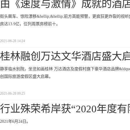
由《速度与激情》成就的酒
街头飙车、惊险漂移&hellip;&hellip;前方高能预警，更疯狂更炸
房达13.9亿，位列周票房榜前十。
2021-06-28 14:24
桂林融创万达文华酒店盛大
静享临水别院，坐览如画桂林 万达酒店及度假村旗下豪华酒店品牌&ldquo
创国际旅游度假区盛大启幕。
2021-06-28 09:25
行业殊荣希岸获“2020年度
2021年6月24日。