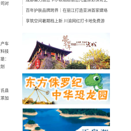
公司对
百年护肤品牌跨界｜在丽江打造亚洲首家婕珞
享筑空间暑期档上新 川渝网红打卡地免费游
生产车
家科技
容是：
规划
卢氏县
红茶加