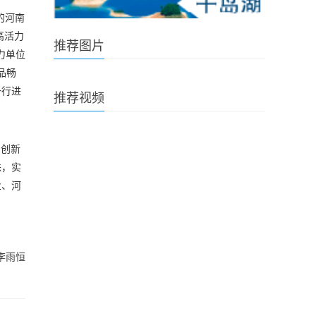
的河南
高活力
推荐图片
力单位
产品畅
一行进
推荐视频
与创新
株，实
业、河
李雨恒