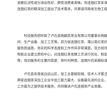
发酵后活性成分溶出性好，颇受消费者青睐。但连翘红茶系
连翘红茶的精深加工提出了技术需求，并邀请河南省生物工
科技服务团听取了卢氏县杨献民茶业有限公司董事长杨
间、生产设备、加工工艺等。双方就连翘红茶、蒲公英红茶
服务团诚恳、务实的科学态度和工作作风非常满意。双方经
帮助企业建立质检中心，对连翘红茶发酵工艺进行优化、制
等；培训服务的主要内容是：茶叶的种类、连翘叶的采摘标
卢氏县系我省边远山区，加工业基础较弱，技术人才匮
两家连翘茶深加工企业中加工能力最大、设备最先进的企业
工方面为之提供技术服务，共同推进卢氏连翘茶产业发展。