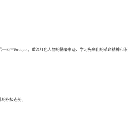
后一公里&rdquo;，重温红色人物的勤廉事迹、学习先辈们的革命精神和
苏的积极态势。