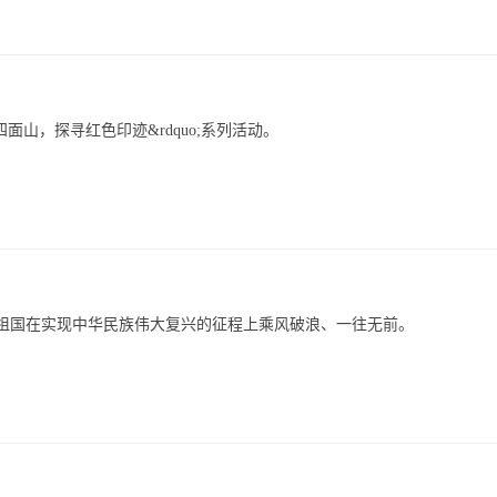
面山，探寻红色印迹&rdquo;系列活动。
大的祖国在实现中华民族伟大复兴的征程上乘风破浪、一往无前。