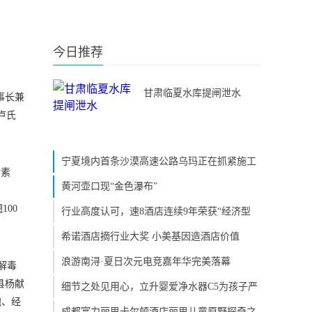
今日推荐
甘肃临夏水库提闸泄水
事长兼
卢氏
宁夏境内首条沙漠高速公路乌玛正在抓紧施工
脂素
黄河壶口现“金色瀑布”
100
行业高度认可，速8酒店连续9年荣获“经济型
希诺酒店摘行业大奖 小美基因造酒店价值
浪游南浔·夏日次元电竞嘉年华完美落幕
解毒
县杨献
细节之处见用心，立升婴爱净水器C5为孩子严
泡、经
成都富力丽思卡尔顿酒店丽思儿童原野探奇之