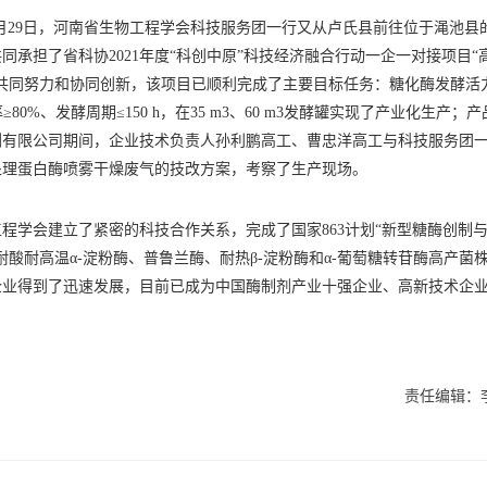
年9月29日，河南省生物工程学会科技服务团一行又从卢氏县前往位于渑池县
承担了省科协2021年度“科创中原”科技经济融合行动一企一对接项目“
共同努力和协同创新，该项目已顺利完成了主要目标任务：糖化酶发酵活
取收率≥80%、发酵周期≤150 h，在35 m3、60 m3发酵罐实现了产业化生产；
剂有限公司期间，企业技术负责人孙利鹏高工、曹忠洋高工与科技服务团
处理蛋白酶喷雾干燥废气的技改方案，考察了生产现场。
程学会建立了紧密的科技合作关系，完成了国家863计划“新型糖酶创制
酸耐高温α-淀粉酶、普鲁兰酶、耐热β-淀粉酶和α-葡萄糖转苷酶高产菌
企业得到了迅速发展，目前已成为中国酶制剂产业十强企业、高新技术企
责任编辑：