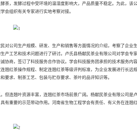
发酵茶，发酵过程中受环境的温湿度影响大，产品质量不稳定。为此，该
程学会组织有关专家进行实地考察对接。
献民对公司生产规模、研发、生产和销售等方面情况的介绍，考察了企业
的生产工艺和技术问题进行了研讨。卢氏县杨献民茶业有限公司对学会专
坦诚协商，签订了科技服务合作协议。学会科技服务团承担的技术服务内
定连翘红茶操作规程、制定连翘红茶等级评判标准，为企业发展进行长远
准和要求、制茶工艺、包装与贮存要求、茶叶的品评知识等。
乏。但连翘叶资源丰富，连翘红茶市场前景广阔。杨献民茶业有限公司是
，具有重要的示范带动作用。河南省生物工程学会有责任、有义务在连翘