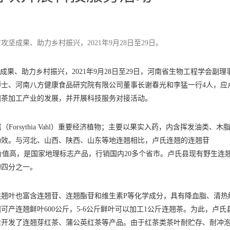
坚成果、助力乡村振兴，2021年9月28日至29日。
果、助力乡村振兴，2021年9月28日至29日，河南省生物工程学会副理
士、河南八方健康食品研究院有限公司董事长谢春光和李猛一行4人，应
翘茶加工产业的发展，并开展科技服务对接活动。
ae）连翘属（Forsythia Vahl）重要经济植物；主要以果实入药，内含挥发油类、木
功效。与河北、山西、陕西、山东等地连翘相比，卢氏连翘的连翘苷
含量丰富、药用价值高，是国家地理标志产品，行销国内20多个省市。卢氏县现有野生连翘
的四分之一。
翘叶也富含连翘苷、连翘酯苷和维生素P等化学成分，具有降血脂、清热
产连翘鲜叶600公斤，5-6公斤鲜叶可以加工1公斤连翘茶。为此，卢氏
后开发了连翘芽红茶、蒲公英红茶等产品。由于红茶类茶叶耐贮存、耐冲