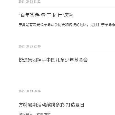
2021-09-15 11:22
“百年答卷•与‘宁’同行”庆祝
宁夏是有着光荣革命斗争历史和传统的地区，是陕甘宁革命
2021-08-25 22:46
悦途集团携手中国儿童少年基金会
2021-08-13 09:39
方特暑期活动缤纷多彩 打造夏日
缤纷夏日，欢聚方特。