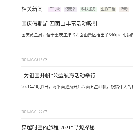
相关新闻
三门峡
河南省
科技服务
生物工程
活动
国庆假期游 四面山丰富活动吸引
国庆黄金周，位于重庆江津的四面山景区推出了&ldquo;相约四
2021-10-08 16:02
“为祖国升帆”公益航海活动举行
2021年10月1日，海平面逐渐升起72面五星红帆，祝福伟
2021-10-01 22:07
穿越时空的旅程 2021“寻源探秘