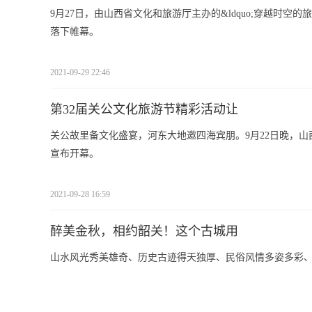
9月27日，由山西省文化和旅游厅主办的&ldquo;穿越时空的旅程&r
落下帷幕。
2021-09-29 22:46
第32届关公文化旅游节精彩活动让
关公故里备文化盛宴，河东大地邀四海宾朋。9月22日晚，
宣布开幕。
2021-09-28 16:59
醉美金秋，相约韶关！这个古城用
山水风光秀美雄奇、历史古迹得天独厚、民俗风情多姿多彩、