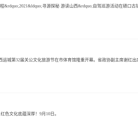
dquo;2021&ldquo;寻源探秘 游读山西&rdquo;自驾巡游活动在碛口
山西运城第32届关公文化旅游节在市体育馆隆重开幕。省政协副主席谢红出
红色文化底蕴深厚！9月10日。