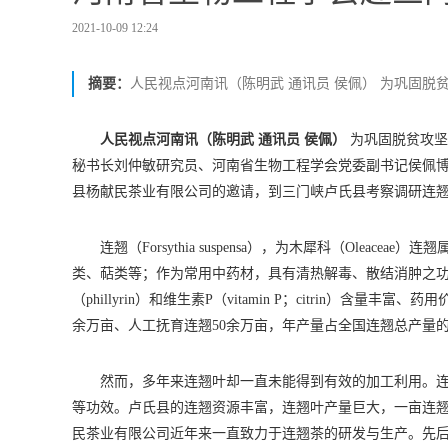
2021-10-09 12:24
摘要：
人民视点河南讯（陈明武 通讯员 侯佩） 为巩固脱贫攻
人民视点河南讯（陈明武 通讯员 侯佩）
为巩固脱贫攻坚成
秘书长刘仲敏研究员、河南省生物工程学会党委副书记侯佩博
县杨献民茶业有限公司的邀请，到三门峡卢氏县考察调研连
连翘（Forsythia suspensa），为木犀科（Oleace
类、萜类等；作为常用中药材，具有清热解毒、散结消肿之
（phillyrin）和维生素P（vitamin P；citrin）
余万亩、人工抚育连翘50余万亩，年产量占全国连翘总产量
然而，多年来连翘叶却一直未能得到有效的加工利用。连
等功效。卢氏县的连翘资源丰富，连翘叶产量巨大，一亩连翘可
民茶业有限公司近年来一直致力于连翘茶的研发与生产。先