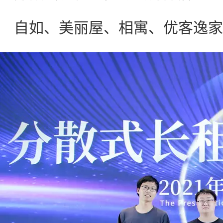
自如、美丽屋、相寓、优客逸家