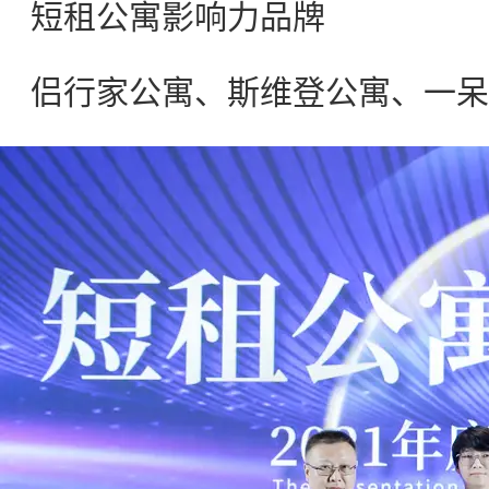
短租公寓影响力品牌
侣行家公寓、斯维登公寓、一呆