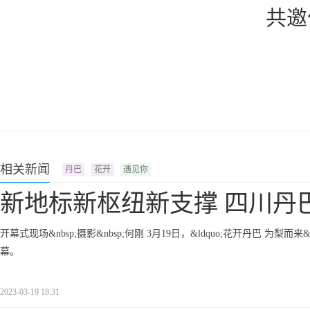
共邀
相关新闻
丹巴
花开
遇见你
新地标新枢纽新支撑 四川丹
开幕式现场&nbsp;摄影&nbsp;何刚 3月19日，&ldquo;花开丹巴 为
幕。
2023-03-19 18:31