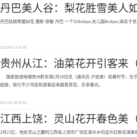
丹巴美人谷：梨花胜雪美人
丹巴姑娘笑靥如花 摄影 徐敏 丹巴 一个以&ldquo;女儿国&rdquo;闻名
2023-03-15 10:50
贵州从江：油菜花开引客来
国家旅游地理贵州黔东南2月28日讯（通讯员 卢忠南）初春时节，
绽放，吸引不少市民和游客前来踏青赏花、乐享春光。
2023-02-28 19:16
江西上饶：灵山花开春色美
2月23日，地处灵山之麓的江西省上饶市广信区清水乡的这片红粉花海