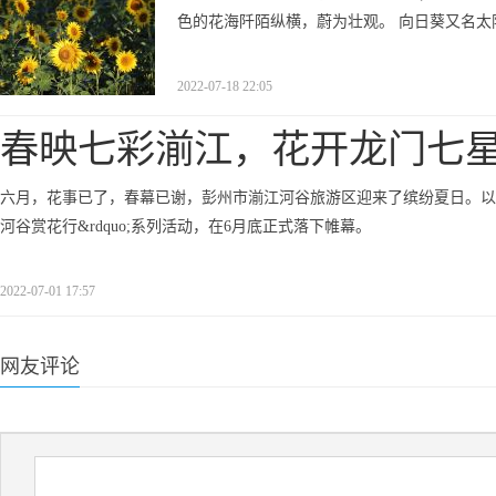
色的花海阡陌纵横，蔚为壮观。 向日葵又名
2022-07-18 22:05
春映七彩湔江，花开龙门七星
六月，花事已了，春幕已谢，彭州市湔江河谷旅游区迎来了缤纷夏日。以&ldqu
河谷赏花行&rdquo;系列活动，在6月底正式落下帷幕。
2022-07-01 17:57
网友评论