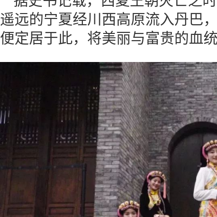
据史书记载，西夏王朝灭亡之时
遥远的宁夏经川西高原流入丹巴
便定居于此，将美丽与富贵的血