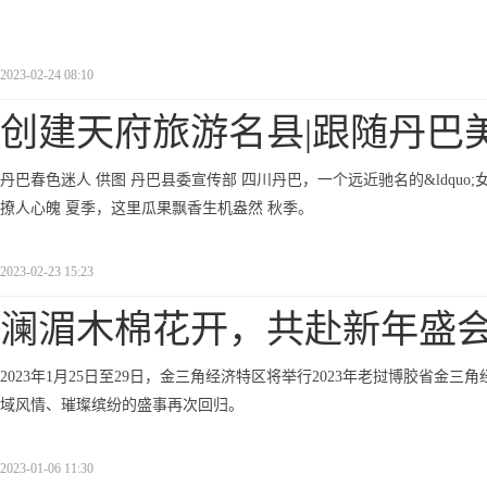
2023-02-24 08:10
创建天府旅游名县|跟随丹巴
丹巴春色迷人 供图 丹巴县委宣传部 四川丹巴，一个远近驰名的&ldquo;
撩人心魄 夏季，这里瓜果飘香生机盎然 秋季。
2023-02-23 15:23
澜湄木棉花开，共赴新年盛会
2023年1月25日至29日，金三角经济特区将举行2023年老挝博胶省
域风情、璀璨缤纷的盛事再次回归。
2023-01-06 11:30