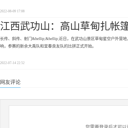
2022-08-09 17:08
江西武功山：高山草甸扎帐篷
长传、斜传、射门&hellip;&hellip;近日，在武功山景区草甸星空户外营
响，参赛的新余大禹队和宜春良友队的比拼正式开始。
2022-07-14 22:52
网友评论
您需要登录后才可以