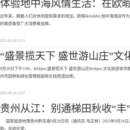
体验地中海风情生活：在欧暇
近年来，随着人们对休闲度假需求的增加，欧暇&middot;地中海酒店
的美而备受广大消费者追捧。
2023-09-26 12:11
“盛景揽天下 盛世游山庄”文
9月20日下午3:00，&ldquo;盛景揽天下 盛世游山庄&rdquo;文
州市园林和绿化管理局副局长钱雨澄出席。
2023-09-26 12:07
贵州从江：别通梯田秋收“丰
国家旅游地理贵州黔东南9月20日讯（通讯员 韦正林）2023年9月
熟，丰收在望。