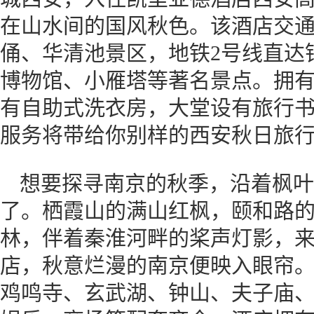
在山水间的国风秋色。该酒店交
俑、华清池景区，地铁2号线直达
博物馆、小雁塔等著名景点。拥
有自助式洗衣房，大堂设有旅行
服务将带给你别样的西安秋日旅
想要探寻南京的秋季，沿着枫叶
了。栖霞山的满山红枫，颐和路
林，伴着秦淮河畔的桨声灯影，
店，秋意烂漫的南京便映入眼帘
鸡鸣寺、玄武湖、钟山、夫子庙