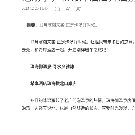
2023-12-26 11:45
摘要：
12月寒潮来袭,正是泡汤好时候。
12月寒潮来袭,正是泡汤好时候。让温泉带走冬日的凉
去处，和希岸酒店一起，开启别样暖冬之旅吧！
珠海御温泉·寻水乡雅韵
希岸酒店珠海拱北口岸店
冬日的降温激起了老广们泡温泉的热情，珠海御温泉度
泡汤一边谈天说地，以最自然舒适的状态，享受时光漫漫，