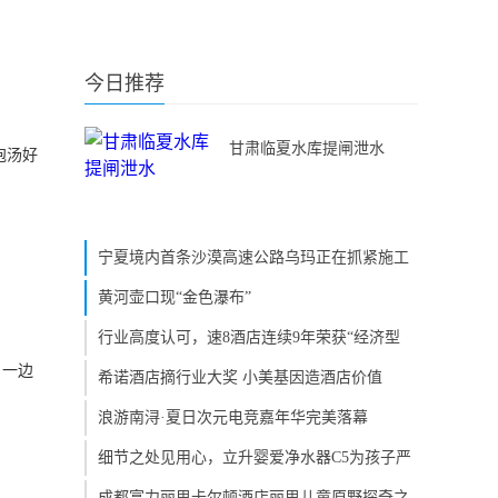
今日推荐
甘肃临夏水库提闸泄水
泡汤好
宁夏境内首条沙漠高速公路乌玛正在抓紧施工
黄河壶口现“金色瀑布”
行业高度认可，速8酒店连续9年荣获“经济型
，一边
希诺酒店摘行业大奖 小美基因造酒店价值
浪游南浔·夏日次元电竞嘉年华完美落幕
细节之处见用心，立升婴爱净水器C5为孩子严
成都富力丽思卡尔顿酒店丽思儿童原野探奇之