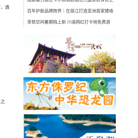
厅，酒
百年护肤品牌跨界｜在丽江打造亚洲首家婕珞
享筑空间暑期档上新 川渝网红打卡地免费游
处之