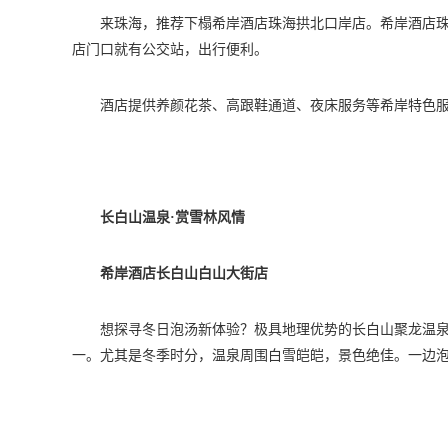
来珠海，推荐下榻希岸酒店珠海拱北口岸店。希岸酒店
店门口就有公交站，出行便利。
酒店提供养颜花茶、高跟鞋通道、夜床服务等希岸特色
长白山温泉·赏雪林风情
希岸酒店长白山白山大街店
想探寻冬日泡汤新体验？极具地理优势的长白山聚龙温
一。尤其是冬季时分，温泉周围白雪皑皑，景色绝佳。一边