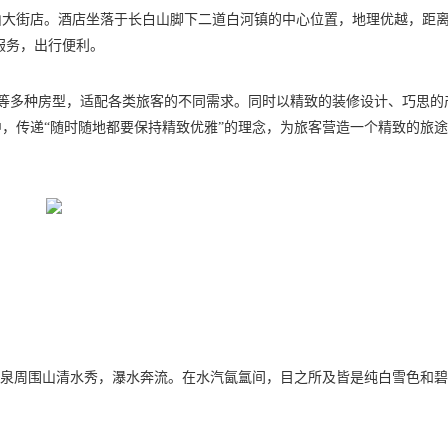
山大街店。酒店坐落于长白山脚下二道白河镇的中心位置，地理优越，距
送服务，出行便利。
房等多种房型，适配各类旅客的不同需求。同时以精致的装修设计、巧思的
，传递“随时随地都要保持精致优雅”的理念，为旅客营造一个精致的旅
温泉周围山清水秀，瀑水奔流。在水汽氤氲间，目之所及皆是纯白雪色和