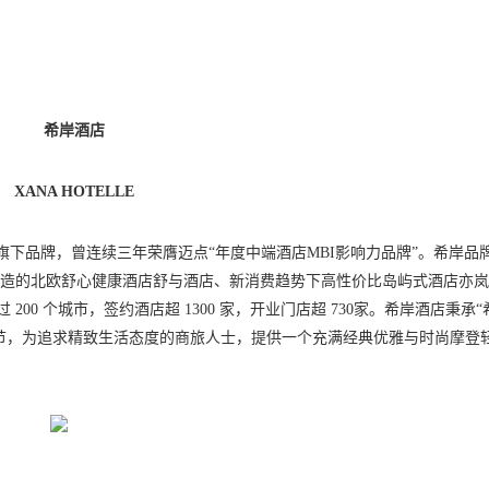
希岸酒店
XANA HOTELLE
）旗下品牌，曾连续三年荣膺迈点“年度中端酒店MBI影响力品牌”。希岸品
群打造的北欧舒心健康酒店舒与酒店、新消费趋势下高性价比岛屿式酒店亦
 200 个城市，签约酒店超 1300 家，开业门店超 730家。希岸酒店秉承
细节，为追求精致生活态度的商旅人士，提供一个充满经典优雅与时尚摩登