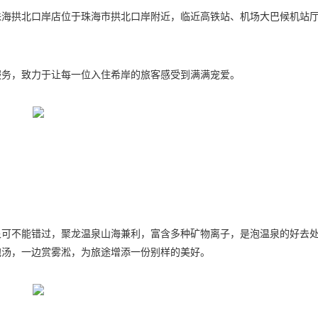
珠海拱北口岸店位于珠海市拱北口岸附近，临近高铁站、机场大巴候机站
服务，致力于让每一位入住希岸的旅客感受到满满宠爱。
泉可不能错过，聚龙温泉山海兼利，富含多种矿物离子，是泡温泉的好去
泡汤，一边赏雾淞，为旅途增添一份别样的美好。