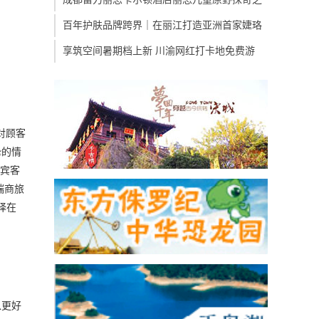
百年护肤品牌跨界｜在丽江打造亚洲首家婕珞
享筑空间暑期档上新 川渝网红打卡地免费游
对顾客
挚的情
为宾客
端商旅
择在
以更好