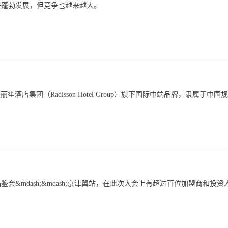
来蓬勃发展，但竞争也越来越大。
987年，是丽笙酒店集团（Radisson Hotel Group）旗下国际中端品牌，隶属于中国
鉴会&mdash;&mdash;京津翼站，在此次大会上有超过百位加盟商和投资