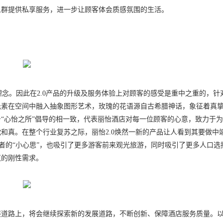
人群提供私享服务，进一步让顾客体会质感氛围的生活。
号及理念。因此在2.0产品的升级及服务体验上对顾客的感受是重中之重的，针
元素在空间中融入抽象图形艺术，玫瑰的花语源自古希腊神话，象征着真
“心怡之所”倡导的相一致，代表丽怡酒店对每一位顾客的心意，致力于
和真。在整个行业复苏之际，丽怡2.0焕然一新的产品让人看到其要做中
者的“小心思”，也吸引了更多游客前来观光旅游，同时吸引了更多人口选
汉的刚性需求。
展道路上，将会继续探索新的发展道路，不断创新、保障酒店服务质量。