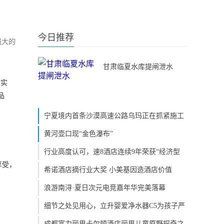
今日推荐
强大的
甘肃临夏水库提闸泄水
的实
品
宁夏境内首条沙漠高速公路乌玛正在抓紧施工
黄河壶口现“金色瀑布”
行业高度认可，速8酒店连续9年荣获“经济型
享受，
希诺酒店摘行业大奖 小美基因造酒店价值
浪游南浔·夏日次元电竞嘉年华完美落幕
细节之处见用心，立升婴爱净水器C5为孩子严
成都富力丽思卡尔顿酒店丽思儿童原野探奇之