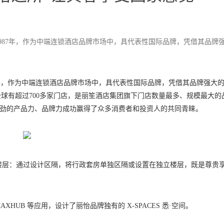
isson）创立于1987年，作为中端连锁酒店品牌市场中，具代表性国际品牌，凭借其品牌
on）创立于1987年，作为中端连锁酒店品牌市场中，具代表性国际品牌，凭借其品牌强大
球有超过700多家门店，是丽笙酒店集团旗下门店数量最多、规模最大的
凭借强劲的产品力、品牌力成功赢得了众多消费者和投资人的共同青睐。
政楼层：通过设计区隔，将行政套房单独区隔或设置在独立楼层，既是尊贵
XHUB 等应用，设计了丽怡品牌独有的 X-SPACES 悉·空间。