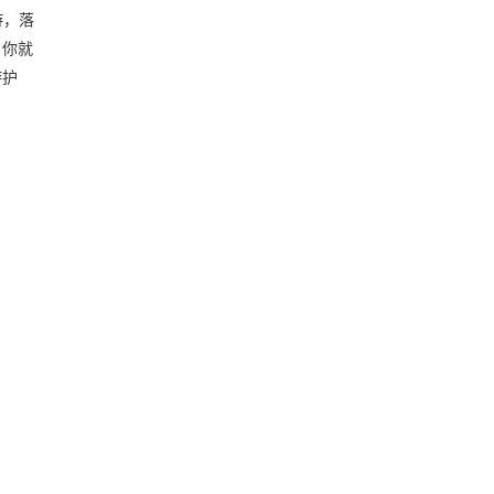
游，落
。你就
游护