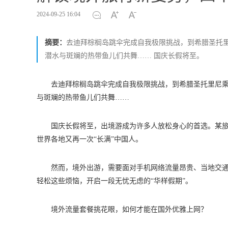
2024-09-25 16:04
摘要：
去迪拜棕榈岛跳伞完成自我极限挑战，到希腊圣托
潜水与斑斓的热带鱼儿们共舞…… 国庆长假将至。
去迪拜棕榈岛跳伞完成自我极限挑战，到希腊圣托里尼
与斑斓的热带鱼儿们共舞……
国庆长假将至，出境游成为许多人放松身心的首选。某旅
世界各地又再一次“长满”中国人。
然而，境外出游，需要面对手机网络流量昂贵、当地交
轻松这些烦恼，开启一段无忧无虑的“华样假期”。
境外流量套餐挑花眼，如何才能在国外优雅上网？