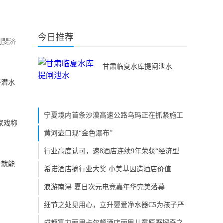
今日推荐
到斐济
甘肃临夏水库提闸泄水
济潜水
宁夏境内首条沙漠高速公路乌玛正在抓紧施工
家戏称
黄河壶口现“金色瀑布”
行业高度认可，速8酒店连续9年荣获“经济型
，就能
希诺酒店摘行业大奖 小美基因造酒店价值
浪游南浔·夏日次元电竞嘉年华完美落幕
细节之处见用心，立升婴爱净水器C5为孩子严
成都富力丽思卡尔顿酒店丽思儿童原野探奇之